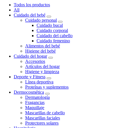
Todos los productos
All
Cuidado del bebé
Cuidado personal
Cuidado bucal
Cuidado corporal
Cuidado del cabello
Cuidado femenino
Alimentos del bebé
Higiene del bebé
Cuidado del hogar
Accesorios
Artículos del hogar
Higiene y limpieza
Deporte y Fitness
Línea deportiva
Proteínas y suplementos
Dermocosmética
Dermatología
Fragancias
Maquillaje
Mascarillas de cabello
Mascarillas faciales
Protectores solares