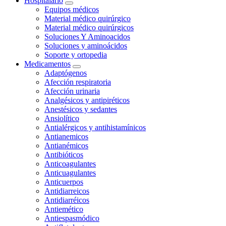
Hospitalario
Equipos médicos
Material médico quirúrgico
Material médico quirúrgicos
Soluciones Y Aminoacidos
Soluciones y aminoácidos
Soporte y ortopedia
Medicamentos
Adaptógenos
Afección respiratoria
Afección urinaria
Analgésicos y antipiréticos
Anestésicos y sedantes
Ansiolítico
Antialérgicos y antihistamínicos
Antianemicos
Antianémicos
Antibióticos
Anticoagulantes
Anticuagulantes
Anticuerpos
Antidiarreicos
Antidiarréicos
Antiemético
Antiespasmódico