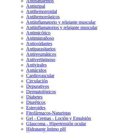
Antiflatulentos
Antigripal
Antihemorroidal
Antihemorrágicos
Antiinflamatorio y relajante muscular
Antiinflamatorios y relajante muscular
Antimicótico
Antimigrañoso
Antioxidantes
Antiparasitarios
Antirreumáticos
Antivertiginoso
Antivirales
Antiácidos
Cardiovascular
Circulación
Depurativos
Dermatológicos
Diabetes
Diuréticos
Esteroides
Fitofármacos-Naturistas
Gel - Cremas - Loción y Emulsión
Glaucoma - Hipertensión ocular
Hidratante íntimo pH