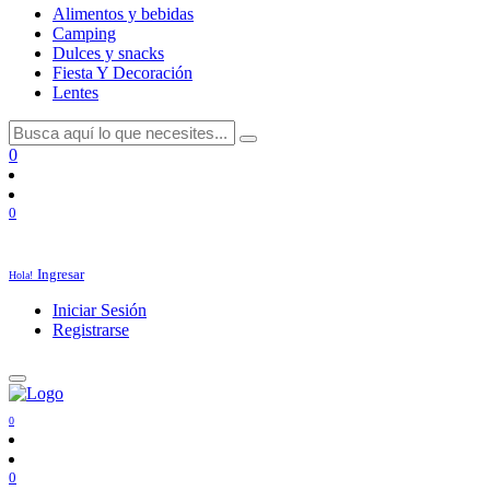
Alimentos y bebidas
Camping
Dulces y snacks
Fiesta Y Decoración
Lentes
0
0
Ingresar
Hola!
Iniciar Sesión
Registrarse
0
0