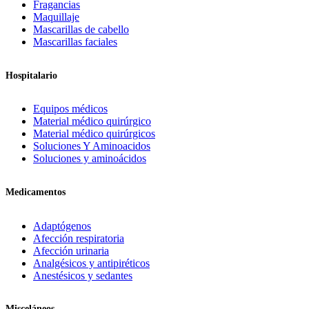
Fragancias
Maquillaje
Mascarillas de cabello
Mascarillas faciales
Hospitalario
Equipos médicos
Material médico quirúrgico
Material médico quirúrgicos
Soluciones Y Aminoacidos
Soluciones y aminoácidos
Medicamentos
Adaptógenos
Afección respiratoria
Afección urinaria
Analgésicos y antipiréticos
Anestésicos y sedantes
Misceláneos