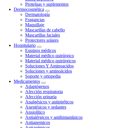
Proteínas y suplementos
Dermocosmética
Dermatología
Fragancias
Maquillaje
Mascarillas de cabello
Mascarillas faciales
Protectores solares
Hospitalario
Equipos médicos
Material médico quirúrgico
Material médico quirúrgicos
Soluciones Y Aminoacidos
Soluciones y aminoácidos
Soporte y ortopedia
Medicamentos
Adaptógenos
Afección respiratoria
Afección urinaria
Analgésicos y antipiréticos
Anestésicos y sedantes
Ansiolítico
Antialérgicos y antihistamínicos
Antianemicos
Antianémicos