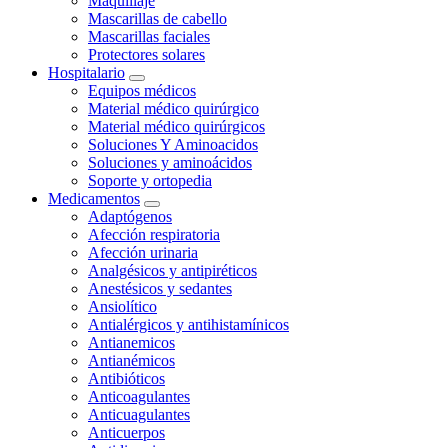
Maquillaje
Mascarillas de cabello
Mascarillas faciales
Protectores solares
Hospitalario
Equipos médicos
Material médico quirúrgico
Material médico quirúrgicos
Soluciones Y Aminoacidos
Soluciones y aminoácidos
Soporte y ortopedia
Medicamentos
Adaptógenos
Afección respiratoria
Afección urinaria
Analgésicos y antipiréticos
Anestésicos y sedantes
Ansiolítico
Antialérgicos y antihistamínicos
Antianemicos
Antianémicos
Antibióticos
Anticoagulantes
Anticuagulantes
Anticuerpos