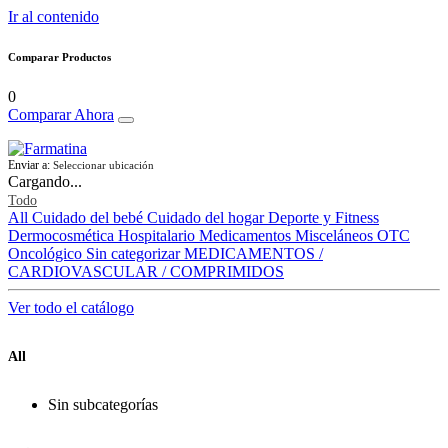
Ir al contenido
Comparar Productos
0
Comparar Ahora
Enviar a:
Seleccionar ubicación
Cargando...
Todo
All
Cuidado del bebé
Cuidado del hogar
Deporte y Fitness
Dermocosmética
Hospitalario
Medicamentos
Misceláneos
OTC
Oncológico
Sin categorizar
MEDICAMENTOS /
CARDIOVASCULAR / COMPRIMIDOS
Ver todo el catálogo
All
Sin subcategorías