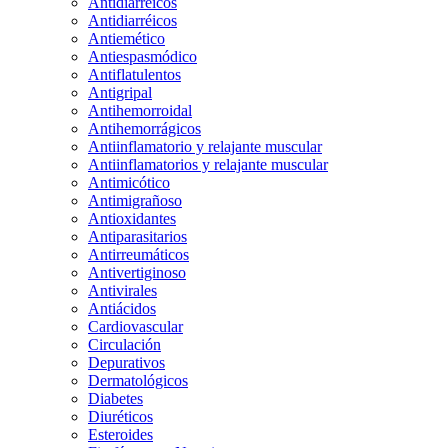
Antidiarreicos
Antidiarréicos
Antiemético
Antiespasmódico
Antiflatulentos
Antigripal
Antihemorroidal
Antihemorrágicos
Antiinflamatorio y relajante muscular
Antiinflamatorios y relajante muscular
Antimicótico
Antimigrañoso
Antioxidantes
Antiparasitarios
Antirreumáticos
Antivertiginoso
Antivirales
Antiácidos
Cardiovascular
Circulación
Depurativos
Dermatológicos
Diabetes
Diuréticos
Esteroides