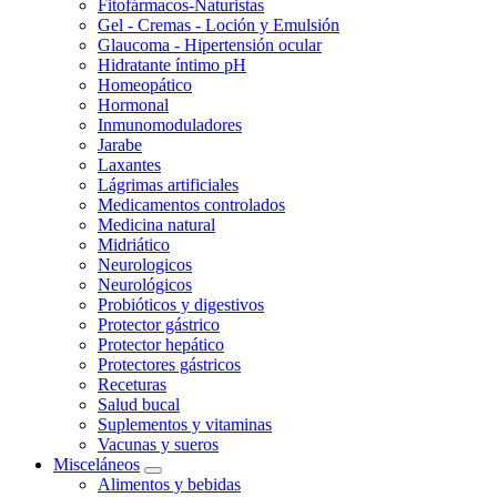
Fitofármacos-Naturistas
Gel - Cremas - Loción y Emulsión
Glaucoma - Hipertensión ocular
Hidratante íntimo pH
Homeopático
Hormonal
Inmunomoduladores
Jarabe
Laxantes
Lágrimas artificiales
Medicamentos controlados
Medicina natural
Midriático
Neurologicos
Neurológicos
Probióticos y digestivos
Protector gástrico
Protector hepático
Protectores gástricos
Receturas
Salud bucal
Suplementos y vitaminas
Vacunas y sueros
Misceláneos
Alimentos y bebidas