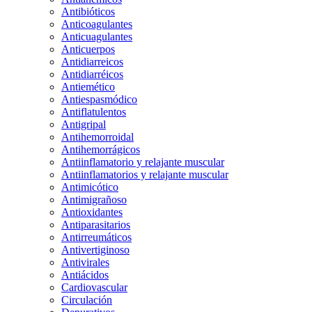
Antibióticos
Anticoagulantes
Anticuagulantes
Anticuerpos
Antidiarreicos
Antidiarréicos
Antiemético
Antiespasmódico
Antiflatulentos
Antigripal
Antihemorroidal
Antihemorrágicos
Antiinflamatorio y relajante muscular
Antiinflamatorios y relajante muscular
Antimicótico
Antimigrañoso
Antioxidantes
Antiparasitarios
Antirreumáticos
Antivertiginoso
Antivirales
Antiácidos
Cardiovascular
Circulación