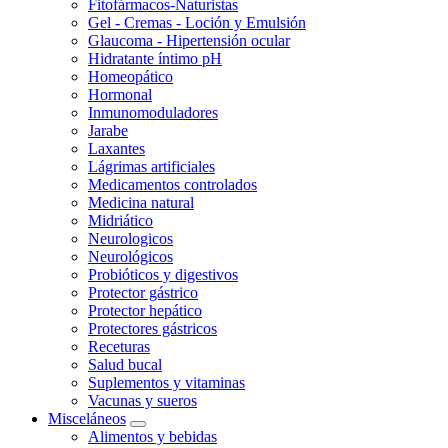
Fitofármacos-Naturistas
Gel - Cremas - Loción y Emulsión
Glaucoma - Hipertensión ocular
Hidratante íntimo pH
Homeopático
Hormonal
Inmunomoduladores
Jarabe
Laxantes
Lágrimas artificiales
Medicamentos controlados
Medicina natural
Midriático
Neurologicos
Neurológicos
Probióticos y digestivos
Protector gástrico
Protector hepático
Protectores gástricos
Receturas
Salud bucal
Suplementos y vitaminas
Vacunas y sueros
Misceláneos
Alimentos y bebidas