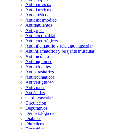
Antidiarreicos
Antidiarréicos
Antiemético
Antiespasmódico
Antiflatulentos
Antigripal
Antihemorroidal
Antihemorrágicos
Antiinflamatorio y relajante muscular
Antiinflamatorios y relajante muscular
Antimicótico
Antimigrañoso
Antioxidantes
Antiparasitarios
Antirreumáticos
Antivertiginoso
Antivirales
Antiácidos
Cardiovascular
Circulación
Depurativos
Dermatológicos
Diabetes
Diuréticos
Esteroides