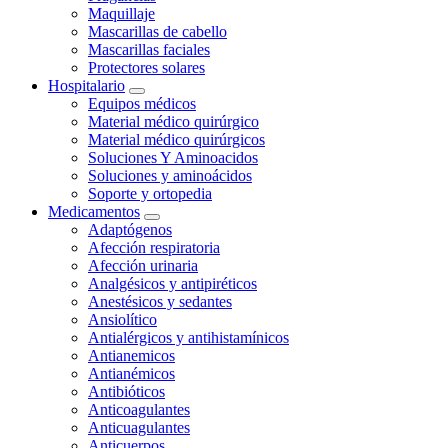
Maquillaje
Mascarillas de cabello
Mascarillas faciales
Protectores solares
Hospitalario
Equipos médicos
Material médico quirúrgico
Material médico quirúrgicos
Soluciones Y Aminoacidos
Soluciones y aminoácidos
Soporte y ortopedia
Medicamentos
Adaptógenos
Afección respiratoria
Afección urinaria
Analgésicos y antipiréticos
Anestésicos y sedantes
Ansiolítico
Antialérgicos y antihistamínicos
Antianemicos
Antianémicos
Antibióticos
Anticoagulantes
Anticuagulantes
Anticuerpos