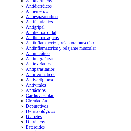
Antidiarreicos
Antidiarréicos
Antiemético
Antiespasmódico
Antiflatulentos
Antigripal
Antihemorroidal
Antihemorrágicos
Antiinflamatorio y relajante muscular
Antiinflamatorios y relajante muscular
Antimicótico
Antimigrañoso
Antioxidantes
Antiparasitarios
Antirreumáticos
Antivertiginoso
Antivirales
Antiácidos
Cardiovascular
Circulación
Depurativos
Dermatológicos
Diabetes
Diuréticos
Esteroides