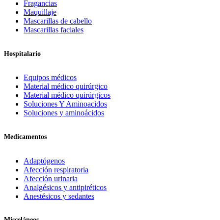
Fragancias
Maquillaje
Mascarillas de cabello
Mascarillas faciales
Hospitalario
Equipos médicos
Material médico quirúrgico
Material médico quirúrgicos
Soluciones Y Aminoacidos
Soluciones y aminoácidos
Medicamentos
Adaptógenos
Afección respiratoria
Afección urinaria
Analgésicos y antipiréticos
Anestésicos y sedantes
Misceláneos