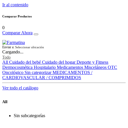
Ir al contenido
Comparar Productos
0
Comparar Ahora
Enviar a:
Seleccionar ubicación
Cargando...
Todo
All
Cuidado del bebé
Cuidado del hogar
Deporte y Fitness
Dermocosmética
Hospitalario
Medicamentos
Misceláneos
OTC
Oncológico
Sin categorizar
MEDICAMENTOS /
CARDIOVASCULAR / COMPRIMIDOS
Ver todo el catálogo
All
Sin subcategorías