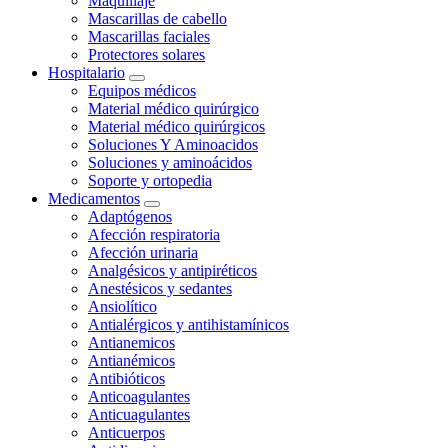
Maquillaje
Mascarillas de cabello
Mascarillas faciales
Protectores solares
Hospitalario
Equipos médicos
Material médico quirúrgico
Material médico quirúrgicos
Soluciones Y Aminoacidos
Soluciones y aminoácidos
Soporte y ortopedia
Medicamentos
Adaptógenos
Afección respiratoria
Afección urinaria
Analgésicos y antipiréticos
Anestésicos y sedantes
Ansiolítico
Antialérgicos y antihistamínicos
Antianemicos
Antianémicos
Antibióticos
Anticoagulantes
Anticuagulantes
Anticuerpos