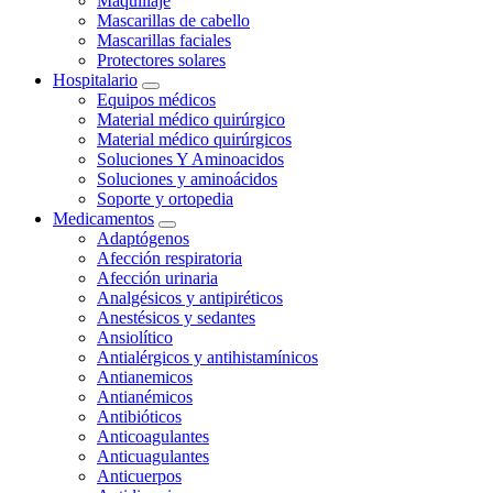
Maquillaje
Mascarillas de cabello
Mascarillas faciales
Protectores solares
Hospitalario
Equipos médicos
Material médico quirúrgico
Material médico quirúrgicos
Soluciones Y Aminoacidos
Soluciones y aminoácidos
Soporte y ortopedia
Medicamentos
Adaptógenos
Afección respiratoria
Afección urinaria
Analgésicos y antipiréticos
Anestésicos y sedantes
Ansiolítico
Antialérgicos y antihistamínicos
Antianemicos
Antianémicos
Antibióticos
Anticoagulantes
Anticuagulantes
Anticuerpos