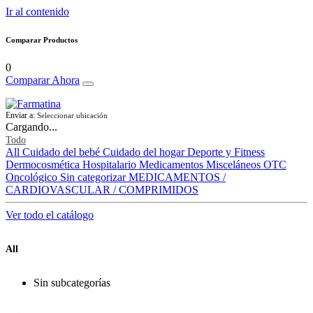
Ir al contenido
Comparar Productos
0
Comparar Ahora
Enviar a:
Seleccionar ubicación
Cargando...
Todo
All
Cuidado del bebé
Cuidado del hogar
Deporte y Fitness
Dermocosmética
Hospitalario
Medicamentos
Misceláneos
OTC
Oncológico
Sin categorizar
MEDICAMENTOS /
CARDIOVASCULAR / COMPRIMIDOS
Ver todo el catálogo
All
Sin subcategorías