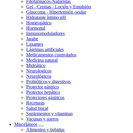
Fitofármacos-Naturistas
Gel - Cremas - Loción y Emulsión
Glaucoma - Hipertensión ocular
Hidratante íntimo pH
Homeopático
Hormonal
Inmunomoduladores
Jarabe
Laxantes
Lágrimas artificiales
Medicamentos controlados
Medicina natural
Midriático
Neurologicos
Neurológicos
Probióticos y digestivos
Protector gástrico
Protector hepático
Protectores gástricos
Receturas
Salud bucal
Suplementos y vitaminas
Vacunas y sueros
Misceláneos
Alimentos y bebidas