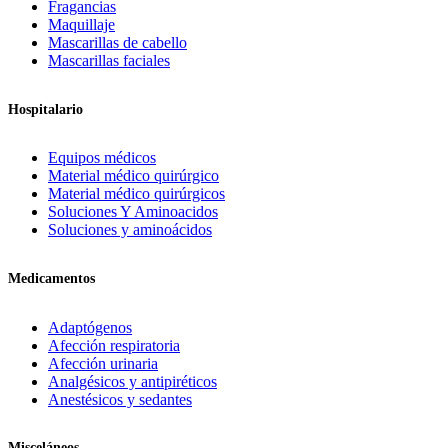
Fragancias
Maquillaje
Mascarillas de cabello
Mascarillas faciales
Hospitalario
Equipos médicos
Material médico quirúrgico
Material médico quirúrgicos
Soluciones Y Aminoacidos
Soluciones y aminoácidos
Medicamentos
Adaptógenos
Afección respiratoria
Afección urinaria
Analgésicos y antipiréticos
Anestésicos y sedantes
Misceláneos