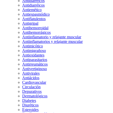
Antidiarreicos
Antidiarréicos
Antiemético
Antiespasmódico
Antiflatulentos
Antigripal
Antihemorroidal
Antihemorrágicos
Antiinflamatorio y relajante muscular
Antiinflamatorios y relajante muscular
Antimicótico
Antimigrañoso
Antioxidantes
Antiparasitarios
Antirreumáticos
Antivertiginoso
Antivirales
Antiácidos
Cardiovascular
Circulación
Depurativos
Dermatológicos
Diabetes
Diuréticos
Esteroides