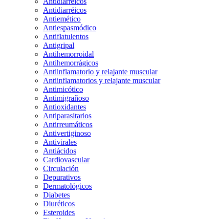
Antidiarreicos
Antidiarréicos
Antiemético
Antiespasmódico
Antiflatulentos
Antigripal
Antihemorroidal
Antihemorrágicos
Antiinflamatorio y relajante muscular
Antiinflamatorios y relajante muscular
Antimicótico
Antimigrañoso
Antioxidantes
Antiparasitarios
Antirreumáticos
Antivertiginoso
Antivirales
Antiácidos
Cardiovascular
Circulación
Depurativos
Dermatológicos
Diabetes
Diuréticos
Esteroides