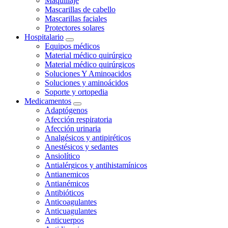
Maquillaje
Mascarillas de cabello
Mascarillas faciales
Protectores solares
Hospitalario
Equipos médicos
Material médico quirúrgico
Material médico quirúrgicos
Soluciones Y Aminoacidos
Soluciones y aminoácidos
Soporte y ortopedia
Medicamentos
Adaptógenos
Afección respiratoria
Afección urinaria
Analgésicos y antipiréticos
Anestésicos y sedantes
Ansiolítico
Antialérgicos y antihistamínicos
Antianemicos
Antianémicos
Antibióticos
Anticoagulantes
Anticuagulantes
Anticuerpos