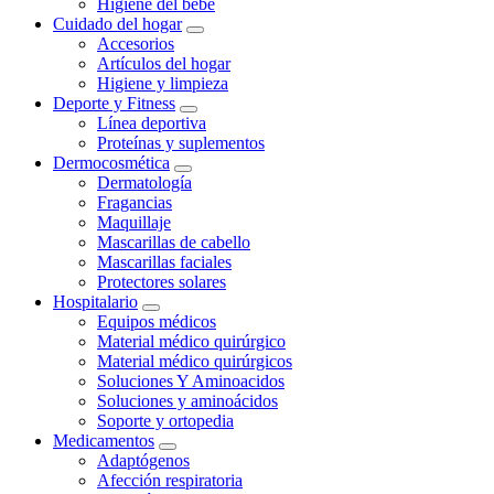
Higiene del bebé
Cuidado del hogar
Accesorios
Artículos del hogar
Higiene y limpieza
Deporte y Fitness
Línea deportiva
Proteínas y suplementos
Dermocosmética
Dermatología
Fragancias
Maquillaje
Mascarillas de cabello
Mascarillas faciales
Protectores solares
Hospitalario
Equipos médicos
Material médico quirúrgico
Material médico quirúrgicos
Soluciones Y Aminoacidos
Soluciones y aminoácidos
Soporte y ortopedia
Medicamentos
Adaptógenos
Afección respiratoria