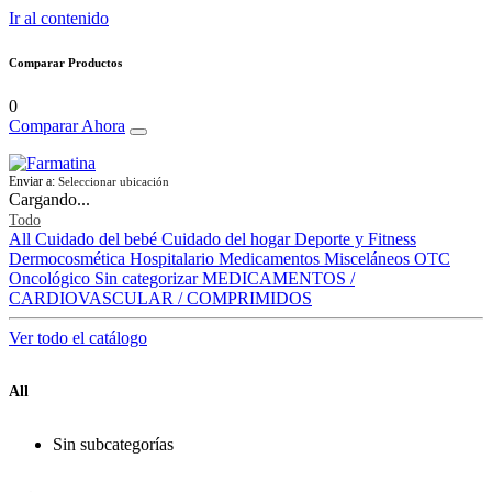
Ir al contenido
Comparar Productos
0
Comparar Ahora
Enviar a:
Seleccionar ubicación
Cargando...
Todo
All
Cuidado del bebé
Cuidado del hogar
Deporte y Fitness
Dermocosmética
Hospitalario
Medicamentos
Misceláneos
OTC
Oncológico
Sin categorizar
MEDICAMENTOS /
CARDIOVASCULAR / COMPRIMIDOS
Ver todo el catálogo
All
Sin subcategorías