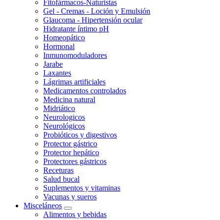
Fitofármacos-Naturistas
Gel - Cremas - Loción y Emulsión
Glaucoma - Hipertensión ocular
Hidratante íntimo pH
Homeopático
Hormonal
Inmunomoduladores
Jarabe
Laxantes
Lágrimas artificiales
Medicamentos controlados
Medicina natural
Midriático
Neurologicos
Neurológicos
Probióticos y digestivos
Protector gástrico
Protector hepático
Protectores gástricos
Receturas
Salud bucal
Suplementos y vitaminas
Vacunas y sueros
Misceláneos
Alimentos y bebidas