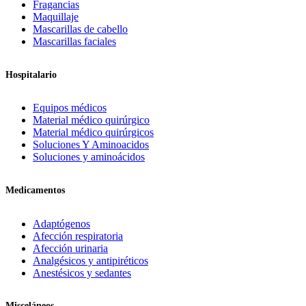
Fragancias
Maquillaje
Mascarillas de cabello
Mascarillas faciales
Hospitalario
Equipos médicos
Material médico quirúrgico
Material médico quirúrgicos
Soluciones Y Aminoacidos
Soluciones y aminoácidos
Medicamentos
Adaptógenos
Afección respiratoria
Afección urinaria
Analgésicos y antipiréticos
Anestésicos y sedantes
Misceláneos