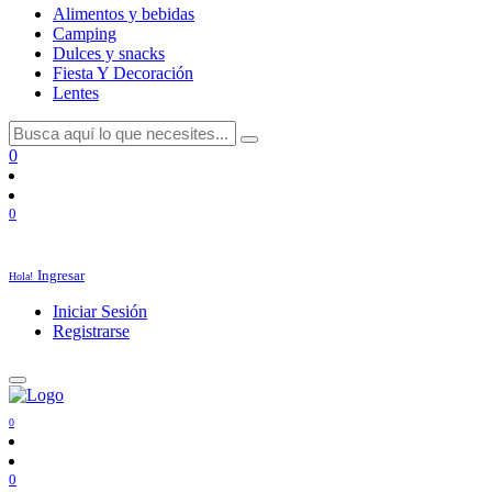
Alimentos y bebidas
Camping
Dulces y snacks
Fiesta Y Decoración
Lentes
0
0
Ingresar
Hola!
Iniciar Sesión
Registrarse
0
0