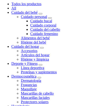
Todos los productos
All
Cuidado del bebé
Cuidado personal
Cuidado bucal
Cuidado corporal
Cuidado del cabello
Cuidado femenino
Alimentos del bebé
Higiene del bebé
Cuidado del hogar
Accesorios
Artículos del hogar
Higiene y limpieza
Deporte y Fitness
Línea deportiva
Proteínas y suplementos
Dermocosmética
Dermatología
Fragancias
Maquillaje
Mascarillas de cabello
Mascarillas faciales
Protectores solares