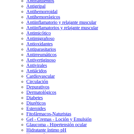
Antiflatulentos
Antigripal
Antihemorroidal
Antihemorrágicos
Antiinflamatorio y relajante muscular
Antiinflamatorios y relajante muscular
Antimicótico
Antimigrañoso
Antioxidantes
Antiparasitarios
Antirreumáticos
Antivertiginoso
Antivirales
Antiácidos
Cardiovascular
Circulación
Depurativos
Dermatológicos
Diabetes
Diuréticos
Esteroides
Fitofármacos-Naturistas
Gel - Cremas - Loción y Emulsión
Glaucoma - Hipertensión ocular
Hidratante íntimo pH