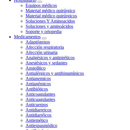
Hospitalario
Equipos médicos
Material médico quirúrgico
Material médico quirúrgicos
Soluciones Y Aminoacidos
Soluciones y aminoácidos
Soporte y ortopedia
Medicamentos
Adaptógenos
Afección respiratoria
Afección urinaria
Analgésicos y antipiréticos
Anestésicos y sedantes
Ansiolítico
Antialérgicos y antihistamínicos
Antianemicos
Antianémicos
Antibióticos
Anticoagulantes
Anticuagulantes
Anticuerpos
Antidiarreicos
Antidiarréicos
Antiemético
Antiespasmódico