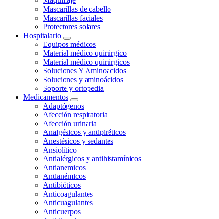
Maquillaje
Mascarillas de cabello
Mascarillas faciales
Protectores solares
Hospitalario
Equipos médicos
Material médico quirúrgico
Material médico quirúrgicos
Soluciones Y Aminoacidos
Soluciones y aminoácidos
Soporte y ortopedia
Medicamentos
Adaptógenos
Afección respiratoria
Afección urinaria
Analgésicos y antipiréticos
Anestésicos y sedantes
Ansiolítico
Antialérgicos y antihistamínicos
Antianemicos
Antianémicos
Antibióticos
Anticoagulantes
Anticuagulantes
Anticuerpos