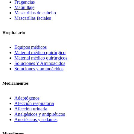
Fragancias
Maquillaje
Mascarillas de cabello
Mascarillas faciales
Hospitalario
Equipos médicos
Material médico quirúrgico
Material médico quirúrgicos
Soluciones Y Aminoacidos
Soluciones y aminoácidos
Medicamentos
Adaptógenos
Afección respiratoria
Afección urinaria
Analgésicos y antipiréticos
Anestésicos y sedantes
Misceláneos