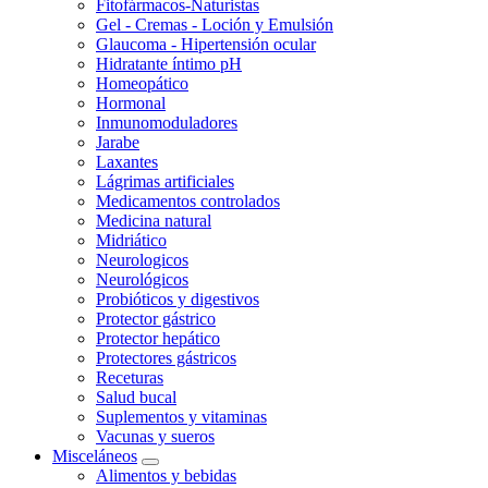
Fitofármacos-Naturistas
Gel - Cremas - Loción y Emulsión
Glaucoma - Hipertensión ocular
Hidratante íntimo pH
Homeopático
Hormonal
Inmunomoduladores
Jarabe
Laxantes
Lágrimas artificiales
Medicamentos controlados
Medicina natural
Midriático
Neurologicos
Neurológicos
Probióticos y digestivos
Protector gástrico
Protector hepático
Protectores gástricos
Receturas
Salud bucal
Suplementos y vitaminas
Vacunas y sueros
Misceláneos
Alimentos y bebidas