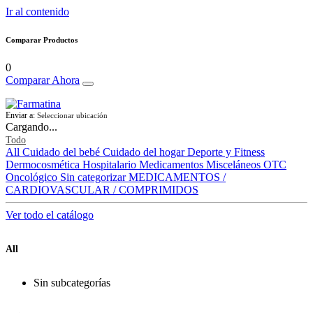
Ir al contenido
Comparar Productos
0
Comparar Ahora
Enviar a:
Seleccionar ubicación
Cargando...
Todo
All
Cuidado del bebé
Cuidado del hogar
Deporte y Fitness
Dermocosmética
Hospitalario
Medicamentos
Misceláneos
OTC
Oncológico
Sin categorizar
MEDICAMENTOS /
CARDIOVASCULAR / COMPRIMIDOS
Ver todo el catálogo
All
Sin subcategorías