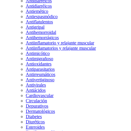
Antidiarreicos
Antidiarréicos
Antiemético
Antiespasmódico
Antiflatulentos
Antigripal
Antihemorroidal
Antihemorrágicos
Antiinflamatorio y relajante muscular
Antiinflamatorios y relajante muscular
Antimicótico
Antimigrañoso
Antioxidantes
Antiparasitarios
Antirreumáticos
Antivertiginoso
Antivirales
Antiácidos
Cardiovascular
Circulación
Depurativos
Dermatológicos
Diabetes
Diuréticos
Esteroides