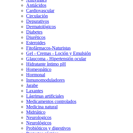
Antiácidos
Cardiovascular
Circulación
Depurativos
Dermatológicos
Diabetes
Diuréticos
Esteroides
Fitofármacos-Naturistas
Gel - Cremas - Loción y Emulsión
Glaucoma - Hipertensión ocular
Hidratante íntimo pH
Homeopático
Hormonal
Inmunomoduladores
Jarabe
Laxantes
Lágrimas artificiales
Medicamentos controlados
Medicina natural
Midriático
Neurologicos
Neurológicos
Probióticos y digestivos