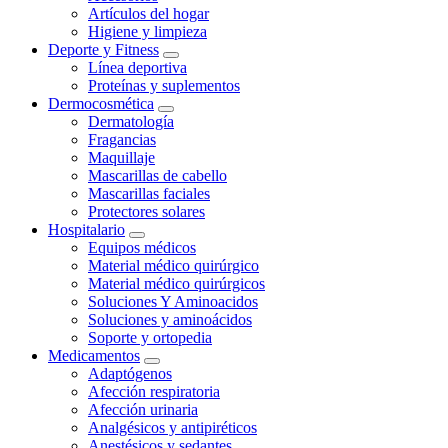
Artículos del hogar
Higiene y limpieza
Deporte y Fitness
Línea deportiva
Proteínas y suplementos
Dermocosmética
Dermatología
Fragancias
Maquillaje
Mascarillas de cabello
Mascarillas faciales
Protectores solares
Hospitalario
Equipos médicos
Material médico quirúrgico
Material médico quirúrgicos
Soluciones Y Aminoacidos
Soluciones y aminoácidos
Soporte y ortopedia
Medicamentos
Adaptógenos
Afección respiratoria
Afección urinaria
Analgésicos y antipiréticos
Anestésicos y sedantes