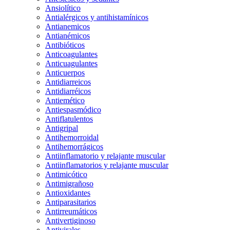
Ansiolítico
Antialérgicos y antihistamínicos
Antianemicos
Antianémicos
Antibióticos
Anticoagulantes
Anticuagulantes
Anticuerpos
Antidiarreicos
Antidiarréicos
Antiemético
Antiespasmódico
Antiflatulentos
Antigripal
Antihemorroidal
Antihemorrágicos
Antiinflamatorio y relajante muscular
Antiinflamatorios y relajante muscular
Antimicótico
Antimigrañoso
Antioxidantes
Antiparasitarios
Antirreumáticos
Antivertiginoso
Antivirales