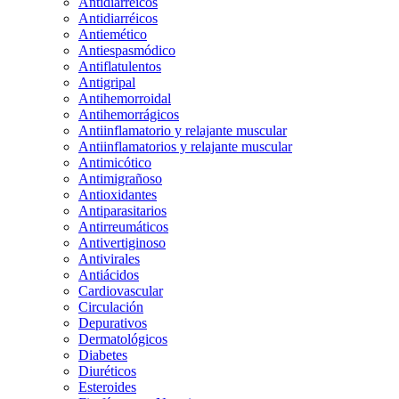
Antidiarreicos
Antidiarréicos
Antiemético
Antiespasmódico
Antiflatulentos
Antigripal
Antihemorroidal
Antihemorrágicos
Antiinflamatorio y relajante muscular
Antiinflamatorios y relajante muscular
Antimicótico
Antimigrañoso
Antioxidantes
Antiparasitarios
Antirreumáticos
Antivertiginoso
Antivirales
Antiácidos
Cardiovascular
Circulación
Depurativos
Dermatológicos
Diabetes
Diuréticos
Esteroides