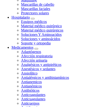
Maquillaje
Mascarillas de cabello
Mascarillas faciales
Protectores solares
Hospitalario
Equipos médicos
Material médico quirúrgico
Material médico quirúrgicos
Soluciones Y Aminoacidos
Soluciones y aminoácidos
Soporte y ortopedia
Medicamentos
Adaptógenos
Afección respiratoria
Afección urinaria
Analgésicos y antipiréticos
Anestésicos y sedantes
Ansiolítico
Antialérgicos y antihistamínicos
Antianemicos
Antianémicos
Antibióticos
Anticoagulantes
Anticuagulantes
Anticuerpos