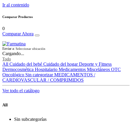
Ir al contenido
Comparar Productos
0
Comparar Ahora
Enviar a:
Seleccionar ubicación
Cargando...
Todo
All
Cuidado del bebé
Cuidado del hogar
Deporte y Fitness
Dermocosmética
Hospitalario
Medicamentos
Misceláneos
OTC
Oncológico
Sin categorizar
MEDICAMENTOS /
CARDIOVASCULAR / COMPRIMIDOS
Ver todo el catálogo
All
Sin subcategorías