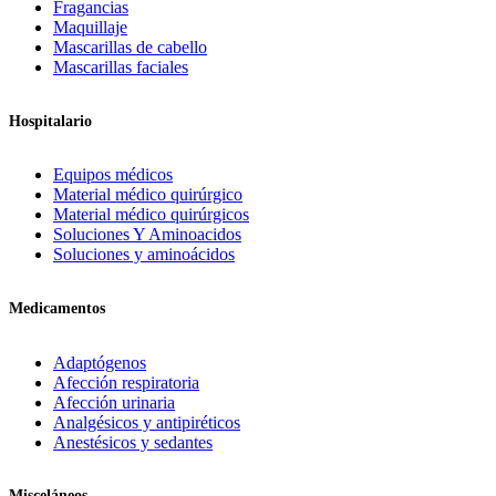
Fragancias
Maquillaje
Mascarillas de cabello
Mascarillas faciales
Hospitalario
Equipos médicos
Material médico quirúrgico
Material médico quirúrgicos
Soluciones Y Aminoacidos
Soluciones y aminoácidos
Medicamentos
Adaptógenos
Afección respiratoria
Afección urinaria
Analgésicos y antipiréticos
Anestésicos y sedantes
Misceláneos