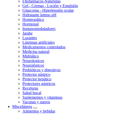
Fitofármacos-Naturistas
Gel - Cremas - Loción y Emulsión
Glaucoma - Hipertensión ocular
Hidratante íntimo pH
Homeopático
Hormonal
Inmunomoduladores
Jarabe
Laxantes
Lágrimas artificiales
Medicamentos controlados
Medicina natural
Midriático
Neurologicos
Neurológicos
Probióticos y digestivos
Protector gástrico
Protector hepático
Protectores gástricos
Receturas
Salud bucal
Suplementos y vitaminas
Vacunas y sueros
Misceláneos
Alimentos y bebidas