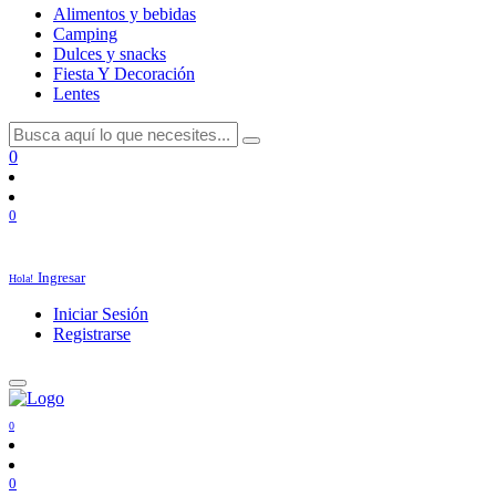
Alimentos y bebidas
Camping
Dulces y snacks
Fiesta Y Decoración
Lentes
0
0
Ingresar
Hola!
Iniciar Sesión
Registrarse
0
0