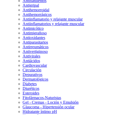
Antiflatulentos
Antigripal
Antihemorroidal
Antihemorrágicos
Antiinflamatorio y relajante muscular
Antiinflamatorios y relajante muscular
Antimicótico
Antimigrañoso
Antioxidantes
Antiparasitarios
Antirreumáticos
Antivertiginoso
Antivirales
Antiácidos
Cardiovascular
Circulación
Depurativos
Dermatológicos
Diabetes
Diuréticos
Esteroides
Fitofármacos-Naturistas
Gel - Cremas - Loción y Emulsión
Glaucoma - Hipertensión ocular
Hidratante íntimo pH