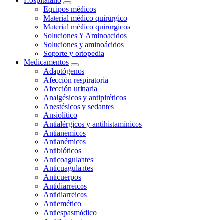
Hospitalario
Equipos médicos
Material médico quirúrgico
Material médico quirúrgicos
Soluciones Y Aminoacidos
Soluciones y aminoácidos
Soporte y ortopedia
Medicamentos
Adaptógenos
Afección respiratoria
Afección urinaria
Analgésicos y antipiréticos
Anestésicos y sedantes
Ansiolítico
Antialérgicos y antihistamínicos
Antianemicos
Antianémicos
Antibióticos
Anticoagulantes
Anticuagulantes
Anticuerpos
Antidiarreicos
Antidiarréicos
Antiemético
Antiespasmódico