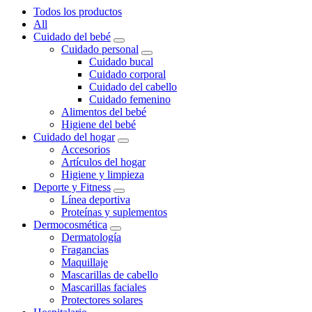
Todos los productos
All
Cuidado del bebé
Cuidado personal
Cuidado bucal
Cuidado corporal
Cuidado del cabello
Cuidado femenino
Alimentos del bebé
Higiene del bebé
Cuidado del hogar
Accesorios
Artículos del hogar
Higiene y limpieza
Deporte y Fitness
Línea deportiva
Proteínas y suplementos
Dermocosmética
Dermatología
Fragancias
Maquillaje
Mascarillas de cabello
Mascarillas faciales
Protectores solares