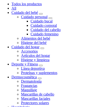
Todos los productos
All
Cuidado del bebé
Cuidado personal
Cuidado bucal
Cuidado corporal
Cuidado del cabello
Cuidado femenino
Alimentos del bebé
Higiene del bebé
Cuidado del hogar
Accesorios
Artículos del hogar
Higiene y limpieza
Deporte y Fitness
Línea deportiva
Proteínas y suplementos
Dermocosmética
Dermatología
Fragancias
Maquillaje
Mascarillas de cabello
Mascarillas faciales
Protectores solares