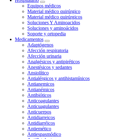
Hospitalario
Equipos médicos
Material médico quirúrgico
Material médico quirúrgicos
Soluciones Y Aminoacidos
Soluciones y aminoácidos
Soporte y ortopedia
Medicamentos
Adaptógenos
Afección respiratoria
Afección urinaria
Analgésicos y antipiréticos
Anestésicos y sedantes
Ansiolítico
Antialérgicos y antihistamínicos
Antianemicos
Antianémicos
Antibióticos
Anticoagulantes
Anticuagulantes
Anticuerpos
Antidiarreicos
Antidiarréicos
Antiemético
Antiespasmódico