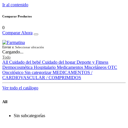
Ir al contenido
Comparar Productos
0
Comparar Ahora
Enviar a:
Seleccionar ubicación
Cargando...
Todo
All
Cuidado del bebé
Cuidado del hogar
Deporte y Fitness
Dermocosmética
Hospitalario
Medicamentos
Misceláneos
OTC
Oncológico
Sin categorizar
MEDICAMENTOS /
CARDIOVASCULAR / COMPRIMIDOS
Ver todo el catálogo
All
Sin subcategorías