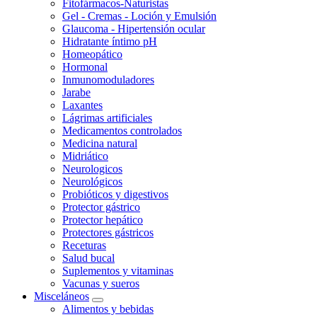
Fitofármacos-Naturistas
Gel - Cremas - Loción y Emulsión
Glaucoma - Hipertensión ocular
Hidratante íntimo pH
Homeopático
Hormonal
Inmunomoduladores
Jarabe
Laxantes
Lágrimas artificiales
Medicamentos controlados
Medicina natural
Midriático
Neurologicos
Neurológicos
Probióticos y digestivos
Protector gástrico
Protector hepático
Protectores gástricos
Receturas
Salud bucal
Suplementos y vitaminas
Vacunas y sueros
Misceláneos
Alimentos y bebidas