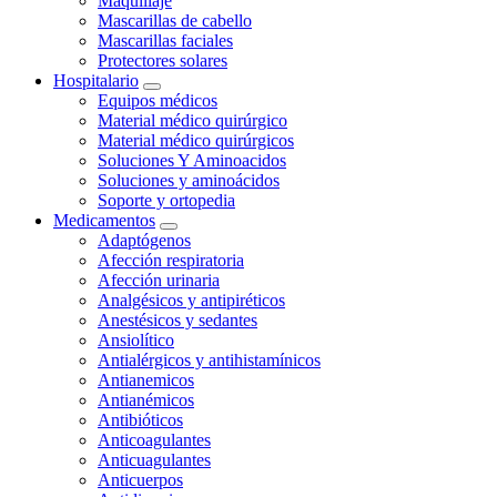
Maquillaje
Mascarillas de cabello
Mascarillas faciales
Protectores solares
Hospitalario
Equipos médicos
Material médico quirúrgico
Material médico quirúrgicos
Soluciones Y Aminoacidos
Soluciones y aminoácidos
Soporte y ortopedia
Medicamentos
Adaptógenos
Afección respiratoria
Afección urinaria
Analgésicos y antipiréticos
Anestésicos y sedantes
Ansiolítico
Antialérgicos y antihistamínicos
Antianemicos
Antianémicos
Antibióticos
Anticoagulantes
Anticuagulantes
Anticuerpos