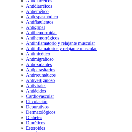
Antidiarreicos
Antidiarréicos
Antiemético
Antiespasmódico
Antiflatulentos
Antigripal
Antihemorroidal
Antihemorrágicos
Antiinflamatorio y relajante muscular
Antiinflamatorios y relajante muscular
Antimicótico
Antimigrañoso
Antioxidantes
Antiparasitarios
Antirreumáticos
Antivertiginoso
Antivirales
Antiácidos
Cardiovascular
Circulación
Depurativos
Dermatológicos
Diabetes
Diuréticos
Esteroides