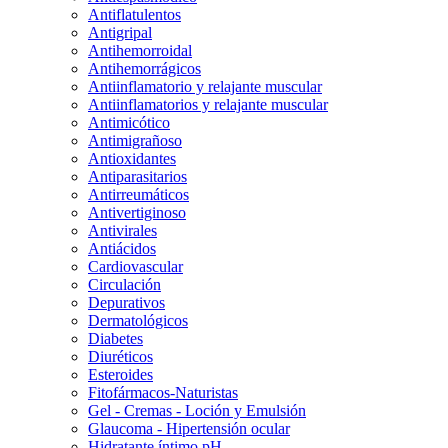
Antiflatulentos
Antigripal
Antihemorroidal
Antihemorrágicos
Antiinflamatorio y relajante muscular
Antiinflamatorios y relajante muscular
Antimicótico
Antimigrañoso
Antioxidantes
Antiparasitarios
Antirreumáticos
Antivertiginoso
Antivirales
Antiácidos
Cardiovascular
Circulación
Depurativos
Dermatológicos
Diabetes
Diuréticos
Esteroides
Fitofármacos-Naturistas
Gel - Cremas - Loción y Emulsión
Glaucoma - Hipertensión ocular
Hidratante íntimo pH