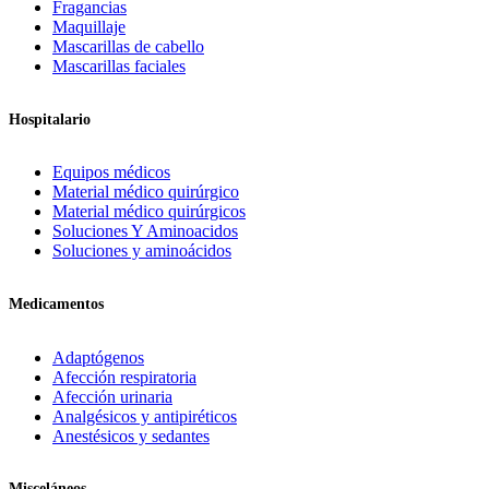
Fragancias
Maquillaje
Mascarillas de cabello
Mascarillas faciales
Hospitalario
Equipos médicos
Material médico quirúrgico
Material médico quirúrgicos
Soluciones Y Aminoacidos
Soluciones y aminoácidos
Medicamentos
Adaptógenos
Afección respiratoria
Afección urinaria
Analgésicos y antipiréticos
Anestésicos y sedantes
Misceláneos