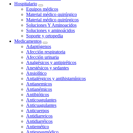
Hospitalario
Equipos médicos
Material médico quirúrgico
Material médico quirúrgicos
Soluciones Y Aminoacidos
Soluciones y aminoácidos
Soporte y ortopedia
Medicamentos
Adaptógenos
Afección respiratoria
Afección urinaria
Analgésicos y antipiréticos
Anestésicos y sedantes
Ansiolítico
Antialérgicos y antihistamínicos
Antianemicos
Antianémicos
Antibióticos
Anticoagulantes
Anticuagulantes
Anticuerpos
Antidiarreicos
Antidiarréicos
Antiemético
Antiespasmódico