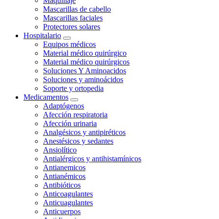
Maquillaje
Mascarillas de cabello
Mascarillas faciales
Protectores solares
Hospitalario
Equipos médicos
Material médico quirúrgico
Material médico quirúrgicos
Soluciones Y Aminoacidos
Soluciones y aminoácidos
Soporte y ortopedia
Medicamentos
Adaptógenos
Afección respiratoria
Afección urinaria
Analgésicos y antipiréticos
Anestésicos y sedantes
Ansiolítico
Antialérgicos y antihistamínicos
Antianemicos
Antianémicos
Antibióticos
Anticoagulantes
Anticuagulantes
Anticuerpos