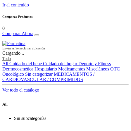
Ir al contenido
Comparar Productos
0
Comparar Ahora
Enviar a:
Seleccionar ubicación
Cargando...
Todo
All
Cuidado del bebé
Cuidado del hogar
Deporte y Fitness
Dermocosmética
Hospitalario
Medicamentos
Misceláneos
OTC
Oncológico
Sin categorizar
MEDICAMENTOS /
CARDIOVASCULAR / COMPRIMIDOS
Ver todo el catálogo
All
Sin subcategorías