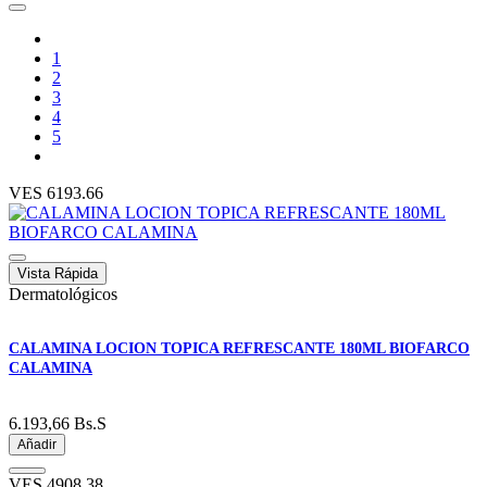
1
2
3
4
5
VES
6193.66
Vista Rápida
Dermatológicos
CALAMINA LOCION TOPICA REFRESCANTE 180ML BIOFARCO
CALAMINA
6.193,66
Bs.S
Añadir
VES
4908.38