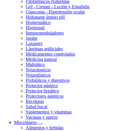
Fitofármacos-Naturistas
Gel - Cremas - Loción y Emulsión
Glaucoma - Hipertensión ocular
Hidratante íntimo pH
Homeopático
Hormonal
Inmunomoduladores
Jarabe
Laxantes
Lágrimas artificiales
Medicamentos controlados
Medicina natural
Midriático
Neurologicos
Neurológicos
Probióticos y digestivos
Protector gástrico
Protector hepático
Protectores gástricos
Receturas
Salud bucal
Suplementos y vitaminas
Vacunas y sueros
Misceláneos
Alimentos y bebidas