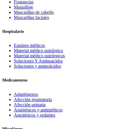
Fragancias
Maquillaje
Mascarillas de cabello
Mascarillas faciales
Hospitalario
Equipos médicos
Material médico quirúrgico
Material médico quirúrgicos
Soluciones Y Aminoacidos
Soluciones y aminoácidos
Medicamentos
Adaptógenos
Afección respiratoria
Afección urinaria
Analgésicos y antipiréticos
Anestésicos y sedantes
Misceláneos