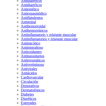
Antidiarreicos
Antidiarréicos
Antiemético
Antiespasmódico
Antiflatulentos
Antigripal
Antihemorroidal
Antihemorrágicos
Antiinflamatorio y relajante muscular
Antiinflamatorios y relajante muscular
Antimicótico
Antimigrañoso
Antioxidantes
Antiparasitarios
Antirreumáticos
Antivertiginoso
Antivirales
Antiácidos
Cardiovascular
Circulación
Depurativos
Dermatológicos
Diabetes
Diuréticos
Esteroides