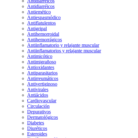
Antidiarreicos
Antidiarréicos
Antiemético
Antiespasmódico
Antiflatulentos
Antigripal
Antihemorroidal
Antihemorrágicos
Antiinflamatorio y relajante muscular
Antiinflamatorios y relajante muscular
Antimicótico
Antimigrañoso
Antioxidantes
Antiparasitarios
Antirreumáticos
Antivertiginoso
Antivirales
Antiácidos
Cardiovascular
Circulación
Depurativos
Dermatológicos
Diabetes
Diuréticos
Esteroides