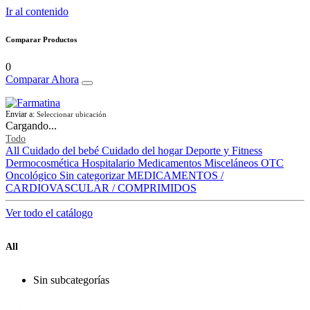
Ir al contenido
Comparar Productos
0
Comparar Ahora
Enviar a:
Seleccionar ubicación
Cargando...
Todo
All
Cuidado del bebé
Cuidado del hogar
Deporte y Fitness
Dermocosmética
Hospitalario
Medicamentos
Misceláneos
OTC
Oncológico
Sin categorizar
MEDICAMENTOS /
CARDIOVASCULAR / COMPRIMIDOS
Ver todo el catálogo
All
Sin subcategorías