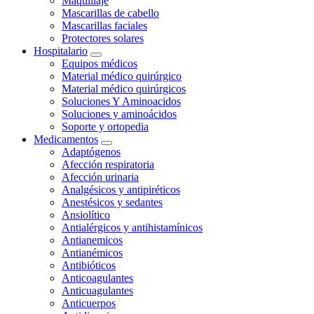
Maquillaje
Mascarillas de cabello
Mascarillas faciales
Protectores solares
Hospitalario
Equipos médicos
Material médico quirúrgico
Material médico quirúrgicos
Soluciones Y Aminoacidos
Soluciones y aminoácidos
Soporte y ortopedia
Medicamentos
Adaptógenos
Afección respiratoria
Afección urinaria
Analgésicos y antipiréticos
Anestésicos y sedantes
Ansiolítico
Antialérgicos y antihistamínicos
Antianemicos
Antianémicos
Antibióticos
Anticoagulantes
Anticuagulantes
Anticuerpos