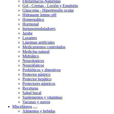
Fitofármacos-Naturistas
Gel - Cremas - Loción y Emulsión
Glaucoma - Hipertensión ocular
Hidratante íntimo pH
Homeopático
Hormonal
Inmunomoduladores
Jarabe
Laxantes
Lágrimas artificiales
Medicamentos controlados
Medicina natural
Midriático
Neurologicos
Neurológicos
Probióticos y digestivos
Protector gástrico
Protector hepático
Protectores gástricos
Receturas
Salud bucal
Suplementos y vitaminas
Vacunas y sueros
Misceláneos
Alimentos y bebidas