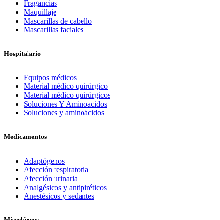
Fragancias
Maquillaje
Mascarillas de cabello
Mascarillas faciales
Hospitalario
Equipos médicos
Material médico quirúrgico
Material médico quirúrgicos
Soluciones Y Aminoacidos
Soluciones y aminoácidos
Medicamentos
Adaptógenos
Afección respiratoria
Afección urinaria
Analgésicos y antipiréticos
Anestésicos y sedantes
Misceláneos