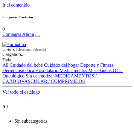
Ir al contenido
Comparar Productos
0
Comparar Ahora
Enviar a:
Seleccionar ubicación
Cargando...
Todo
All
Cuidado del bebé
Cuidado del hogar
Deporte y Fitness
Dermocosmética
Hospitalario
Medicamentos
Misceláneos
OTC
Oncológico
Sin categorizar
MEDICAMENTOS /
CARDIOVASCULAR / COMPRIMIDOS
Ver todo el catálogo
All
Sin subcategorías