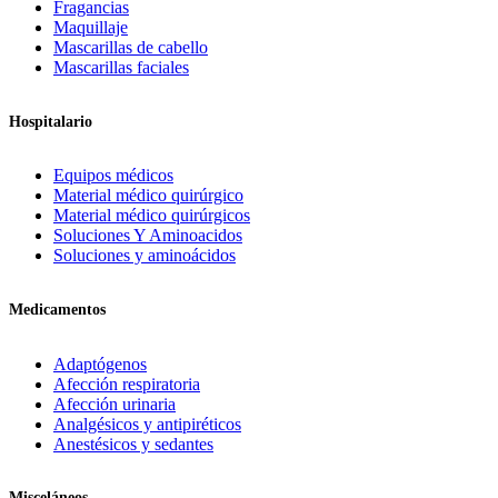
Fragancias
Maquillaje
Mascarillas de cabello
Mascarillas faciales
Hospitalario
Equipos médicos
Material médico quirúrgico
Material médico quirúrgicos
Soluciones Y Aminoacidos
Soluciones y aminoácidos
Medicamentos
Adaptógenos
Afección respiratoria
Afección urinaria
Analgésicos y antipiréticos
Anestésicos y sedantes
Misceláneos