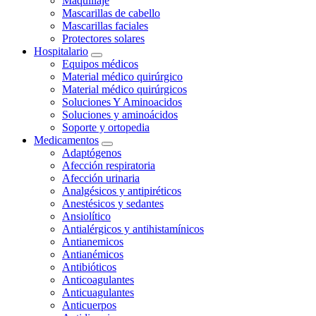
Maquillaje
Mascarillas de cabello
Mascarillas faciales
Protectores solares
Hospitalario
Equipos médicos
Material médico quirúrgico
Material médico quirúrgicos
Soluciones Y Aminoacidos
Soluciones y aminoácidos
Soporte y ortopedia
Medicamentos
Adaptógenos
Afección respiratoria
Afección urinaria
Analgésicos y antipiréticos
Anestésicos y sedantes
Ansiolítico
Antialérgicos y antihistamínicos
Antianemicos
Antianémicos
Antibióticos
Anticoagulantes
Anticuagulantes
Anticuerpos