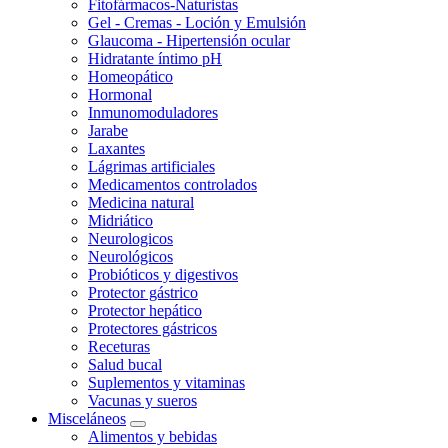
Fitofármacos-Naturistas
Gel - Cremas - Loción y Emulsión
Glaucoma - Hipertensión ocular
Hidratante íntimo pH
Homeopático
Hormonal
Inmunomoduladores
Jarabe
Laxantes
Lágrimas artificiales
Medicamentos controlados
Medicina natural
Midriático
Neurologicos
Neurológicos
Probióticos y digestivos
Protector gástrico
Protector hepático
Protectores gástricos
Receturas
Salud bucal
Suplementos y vitaminas
Vacunas y sueros
Misceláneos
Alimentos y bebidas