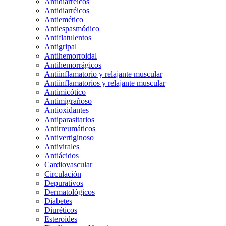
Antidiarreicos
Antidiarréicos
Antiemético
Antiespasmódico
Antiflatulentos
Antigripal
Antihemorroidal
Antihemorrágicos
Antiinflamatorio y relajante muscular
Antiinflamatorios y relajante muscular
Antimicótico
Antimigrañoso
Antioxidantes
Antiparasitarios
Antirreumáticos
Antivertiginoso
Antivirales
Antiácidos
Cardiovascular
Circulación
Depurativos
Dermatológicos
Diabetes
Diuréticos
Esteroides