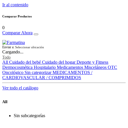
Ir al contenido
Comparar Productos
0
Comparar Ahora
Enviar a:
Seleccionar ubicación
Cargando...
Todo
All
Cuidado del bebé
Cuidado del hogar
Deporte y Fitness
Dermocosmética
Hospitalario
Medicamentos
Misceláneos
OTC
Oncológico
Sin categorizar
MEDICAMENTOS /
CARDIOVASCULAR / COMPRIMIDOS
Ver todo el catálogo
All
Sin subcategorías