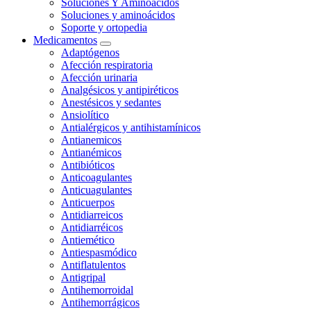
Soluciones Y Aminoacidos
Soluciones y aminoácidos
Soporte y ortopedia
Medicamentos
Adaptógenos
Afección respiratoria
Afección urinaria
Analgésicos y antipiréticos
Anestésicos y sedantes
Ansiolítico
Antialérgicos y antihistamínicos
Antianemicos
Antianémicos
Antibióticos
Anticoagulantes
Anticuagulantes
Anticuerpos
Antidiarreicos
Antidiarréicos
Antiemético
Antiespasmódico
Antiflatulentos
Antigripal
Antihemorroidal
Antihemorrágicos