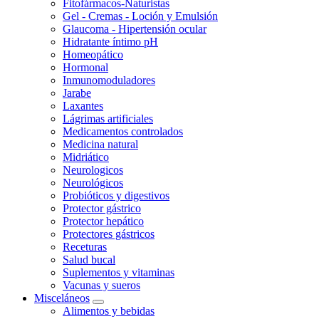
Fitofármacos-Naturistas
Gel - Cremas - Loción y Emulsión
Glaucoma - Hipertensión ocular
Hidratante íntimo pH
Homeopático
Hormonal
Inmunomoduladores
Jarabe
Laxantes
Lágrimas artificiales
Medicamentos controlados
Medicina natural
Midriático
Neurologicos
Neurológicos
Probióticos y digestivos
Protector gástrico
Protector hepático
Protectores gástricos
Receturas
Salud bucal
Suplementos y vitaminas
Vacunas y sueros
Misceláneos
Alimentos y bebidas