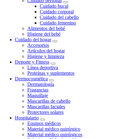
Cuidado personal
Cuidado bucal
Cuidado corporal
Cuidado del cabello
Cuidado femenino
Alimentos del bebé
Higiene del bebé
Cuidado del hogar
Accesorios
Artículos del hogar
Higiene y limpieza
Deporte y Fitness
Línea deportiva
Proteínas y suplementos
Dermocosmética
Dermatología
Fragancias
Maquillaje
Mascarillas de cabello
Mascarillas faciales
Protectores solares
Hospitalario
Equipos médicos
Material médico quirúrgico
Material médico quirúrgicos