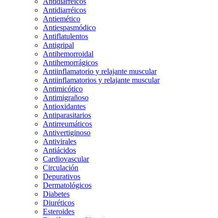
Antidiarreicos
Antidiarréicos
Antiemético
Antiespasmódico
Antiflatulentos
Antigripal
Antihemorroidal
Antihemorrágicos
Antiinflamatorio y relajante muscular
Antiinflamatorios y relajante muscular
Antimicótico
Antimigrañoso
Antioxidantes
Antiparasitarios
Antirreumáticos
Antivertiginoso
Antivirales
Antiácidos
Cardiovascular
Circulación
Depurativos
Dermatológicos
Diabetes
Diuréticos
Esteroides