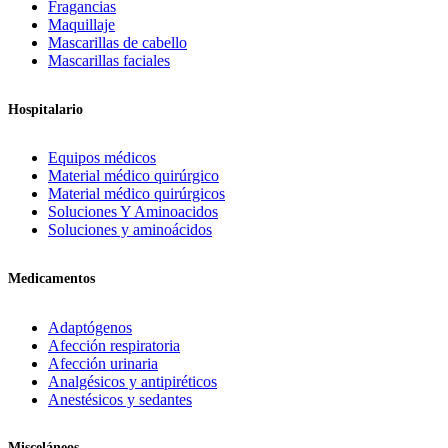
Fragancias
Maquillaje
Mascarillas de cabello
Mascarillas faciales
Hospitalario
Equipos médicos
Material médico quirúrgico
Material médico quirúrgicos
Soluciones Y Aminoacidos
Soluciones y aminoácidos
Medicamentos
Adaptógenos
Afección respiratoria
Afección urinaria
Analgésicos y antipiréticos
Anestésicos y sedantes
Misceláneos