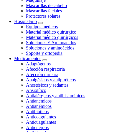
Maquillaje
Mascarillas de cabello
Mascarillas faciales
Protectores solares
Hospitalario
Equipos médicos
Material médico quirúrgico
Material médico quirúrgicos
Soluciones Y Aminoacidos
Soluciones y aminoácidos
Soporte y ortopedia
Medicamentos
Adaptógenos
Afección respiratoria
Afección urinaria
Analgésicos y antipiréticos
Anestésicos y sedantes
Ansiolítico
Antialérgicos y antihistamínicos
Antianemicos
Antianémicos
Antibióticos
Anticoagulantes
Anticuagulantes
Anticuerpos