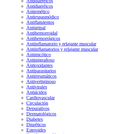
Antidiarreicos
Antidiarréicos
Antiemético
Antiespasmódico
Antiflatulentos
Antigripal
Antihemorroidal
Antihemorrágicos
Antiinflamatorio y relajante muscular
Antiinflamatorios y relajante muscular
Antimicótico
Antimigrañoso
Antioxidantes
Antiparasitarios
Antirreumáticos
Antivertiginoso
Antivirales
Antiácidos
Cardiovascular
Circulación
Depurativos
Dermatológicos
Diabetes
Diuréticos
Esteroides