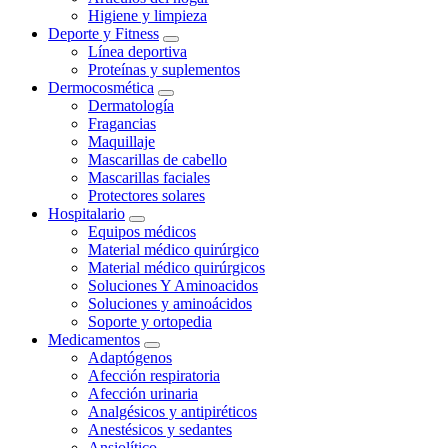
Higiene y limpieza
Deporte y Fitness
Línea deportiva
Proteínas y suplementos
Dermocosmética
Dermatología
Fragancias
Maquillaje
Mascarillas de cabello
Mascarillas faciales
Protectores solares
Hospitalario
Equipos médicos
Material médico quirúrgico
Material médico quirúrgicos
Soluciones Y Aminoacidos
Soluciones y aminoácidos
Soporte y ortopedia
Medicamentos
Adaptógenos
Afección respiratoria
Afección urinaria
Analgésicos y antipiréticos
Anestésicos y sedantes
Ansiolítico