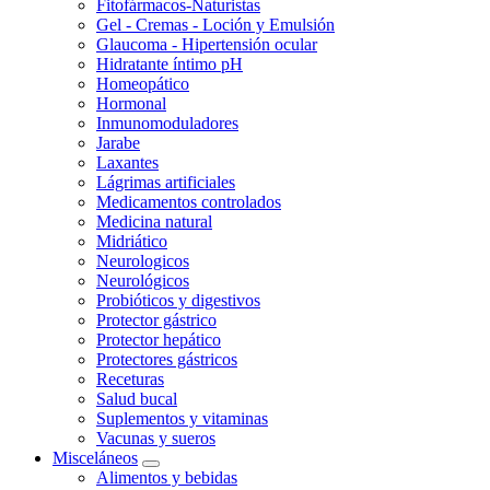
Fitofármacos-Naturistas
Gel - Cremas - Loción y Emulsión
Glaucoma - Hipertensión ocular
Hidratante íntimo pH
Homeopático
Hormonal
Inmunomoduladores
Jarabe
Laxantes
Lágrimas artificiales
Medicamentos controlados
Medicina natural
Midriático
Neurologicos
Neurológicos
Probióticos y digestivos
Protector gástrico
Protector hepático
Protectores gástricos
Receturas
Salud bucal
Suplementos y vitaminas
Vacunas y sueros
Misceláneos
Alimentos y bebidas