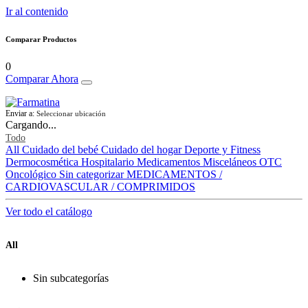
Ir al contenido
Comparar Productos
0
Comparar Ahora
Enviar a:
Seleccionar ubicación
Cargando...
Todo
All
Cuidado del bebé
Cuidado del hogar
Deporte y Fitness
Dermocosmética
Hospitalario
Medicamentos
Misceláneos
OTC
Oncológico
Sin categorizar
MEDICAMENTOS /
CARDIOVASCULAR / COMPRIMIDOS
Ver todo el catálogo
All
Sin subcategorías