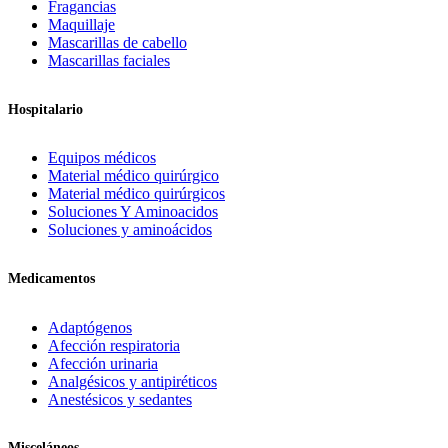
Fragancias
Maquillaje
Mascarillas de cabello
Mascarillas faciales
Hospitalario
Equipos médicos
Material médico quirúrgico
Material médico quirúrgicos
Soluciones Y Aminoacidos
Soluciones y aminoácidos
Medicamentos
Adaptógenos
Afección respiratoria
Afección urinaria
Analgésicos y antipiréticos
Anestésicos y sedantes
Misceláneos