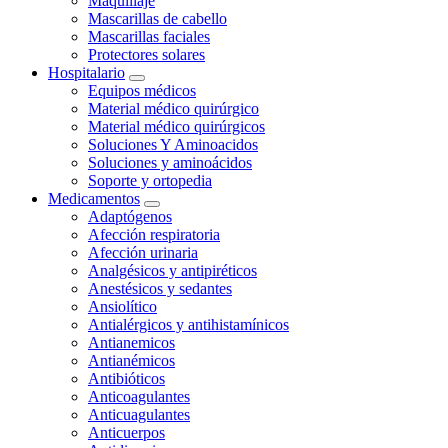
Maquillaje
Mascarillas de cabello
Mascarillas faciales
Protectores solares
Hospitalario
Equipos médicos
Material médico quirúrgico
Material médico quirúrgicos
Soluciones Y Aminoacidos
Soluciones y aminoácidos
Soporte y ortopedia
Medicamentos
Adaptógenos
Afección respiratoria
Afección urinaria
Analgésicos y antipiréticos
Anestésicos y sedantes
Ansiolítico
Antialérgicos y antihistamínicos
Antianemicos
Antianémicos
Antibióticos
Anticoagulantes
Anticuagulantes
Anticuerpos