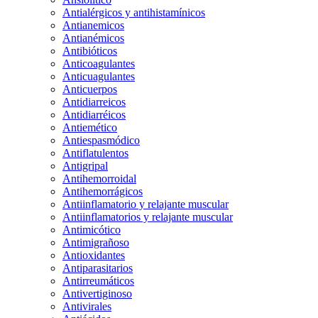
Antialérgicos y antihistamínicos
Antianemicos
Antianémicos
Antibióticos
Anticoagulantes
Anticuagulantes
Anticuerpos
Antidiarreicos
Antidiarréicos
Antiemético
Antiespasmódico
Antiflatulentos
Antigripal
Antihemorroidal
Antihemorrágicos
Antiinflamatorio y relajante muscular
Antiinflamatorios y relajante muscular
Antimicótico
Antimigrañoso
Antioxidantes
Antiparasitarios
Antirreumáticos
Antivertiginoso
Antivirales