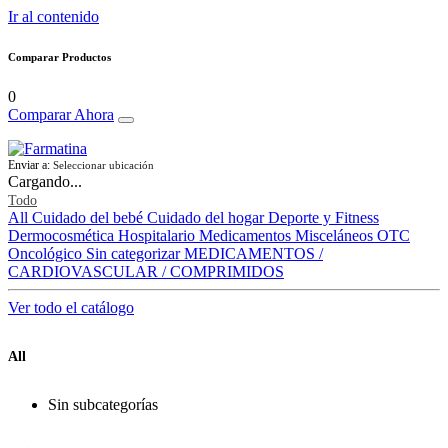
Ir al contenido
Comparar Productos
0
Comparar Ahora
Enviar a:
Seleccionar ubicación
Cargando...
Todo
All
Cuidado del bebé
Cuidado del hogar
Deporte y Fitness
Dermocosmética
Hospitalario
Medicamentos
Misceláneos
OTC
Oncológico
Sin categorizar
MEDICAMENTOS /
CARDIOVASCULAR / COMPRIMIDOS
Ver todo el catálogo
All
Sin subcategorías