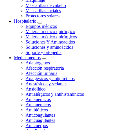
Maquillaje
Mascarillas de cabello
Mascarillas faciales
Protectores solares
Hospitalario
Equipos médicos
Material médico quirúrgico
Material médico quirúrgicos
Soluciones Y Aminoacidos
Soluciones y aminoácidos
Soporte y ortopedia
Medicamentos
Adaptógenos
Afección respiratoria
Afección urinaria
Analgésicos y antipiréticos
Anestésicos y sedantes
Ansiolítico
Antialérgicos y antihistamínicos
Antianemicos
Antianémicos
Antibióticos
Anticoagulantes
Anticuagulantes
Anticuerpos