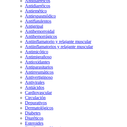
Antidiarreicos
Antidiarréicos
Antiemético
Antiespasmódico
Antiflatulentos
Antigripal
Antihemorroidal
Antihemorrágicos
Antiinflamatorio y relajante muscular
Antiinflamatorios y relajante muscular
Antimicótico
Antimigrañoso
Antioxidantes
Antiparasitarios
Antirreumáticos
Antivertiginoso
Antivirales
Antiácidos
Cardiovascular
Circulación
Depurativos
Dermatológicos
Diabetes
Diuréticos
Esteroides