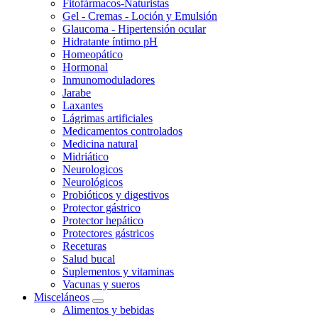
Fitofármacos-Naturistas
Gel - Cremas - Loción y Emulsión
Glaucoma - Hipertensión ocular
Hidratante íntimo pH
Homeopático
Hormonal
Inmunomoduladores
Jarabe
Laxantes
Lágrimas artificiales
Medicamentos controlados
Medicina natural
Midriático
Neurologicos
Neurológicos
Probióticos y digestivos
Protector gástrico
Protector hepático
Protectores gástricos
Receturas
Salud bucal
Suplementos y vitaminas
Vacunas y sueros
Misceláneos
Alimentos y bebidas