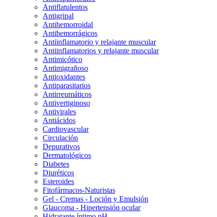
Antiflatulentos
Antigripal
Antihemorroidal
Antihemorrágicos
Antiinflamatorio y relajante muscular
Antiinflamatorios y relajante muscular
Antimicótico
Antimigrañoso
Antioxidantes
Antiparasitarios
Antirreumáticos
Antivertiginoso
Antivirales
Antiácidos
Cardiovascular
Circulación
Depurativos
Dermatológicos
Diabetes
Diuréticos
Esteroides
Fitofármacos-Naturistas
Gel - Cremas - Loción y Emulsión
Glaucoma - Hipertensión ocular
Hidratante íntimo pH