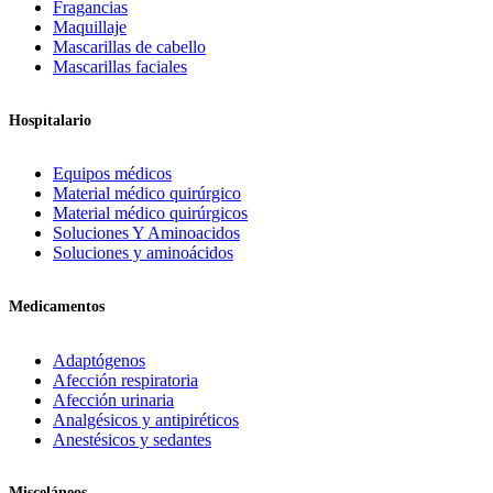
Fragancias
Maquillaje
Mascarillas de cabello
Mascarillas faciales
Hospitalario
Equipos médicos
Material médico quirúrgico
Material médico quirúrgicos
Soluciones Y Aminoacidos
Soluciones y aminoácidos
Medicamentos
Adaptógenos
Afección respiratoria
Afección urinaria
Analgésicos y antipiréticos
Anestésicos y sedantes
Misceláneos