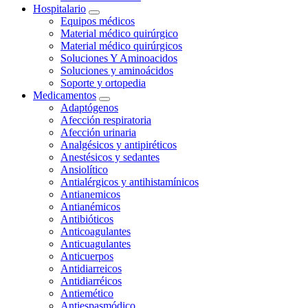
Hospitalario
Equipos médicos
Material médico quirúrgico
Material médico quirúrgicos
Soluciones Y Aminoacidos
Soluciones y aminoácidos
Soporte y ortopedia
Medicamentos
Adaptógenos
Afección respiratoria
Afección urinaria
Analgésicos y antipiréticos
Anestésicos y sedantes
Ansiolítico
Antialérgicos y antihistamínicos
Antianemicos
Antianémicos
Antibióticos
Anticoagulantes
Anticuagulantes
Anticuerpos
Antidiarreicos
Antidiarréicos
Antiemético
Antiespasmódico