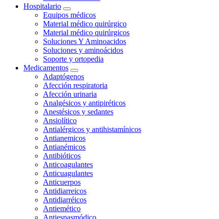
Hospitalario
Equipos médicos
Material médico quirúrgico
Material médico quirúrgicos
Soluciones Y Aminoacidos
Soluciones y aminoácidos
Soporte y ortopedia
Medicamentos
Adaptógenos
Afección respiratoria
Afección urinaria
Analgésicos y antipiréticos
Anestésicos y sedantes
Ansiolítico
Antialérgicos y antihistamínicos
Antianemicos
Antianémicos
Antibióticos
Anticoagulantes
Anticuagulantes
Anticuerpos
Antidiarreicos
Antidiarréicos
Antiemético
Antiespasmódico