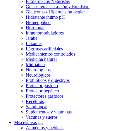
Fitofármacos-Naturistas
Gel - Cremas - Loción y Emulsión
Glaucoma - Hipertensión ocular
Hidratante íntimo pH
Homeopático
Hormonal
Inmunomoduladores
Jarabe
Laxantes
Lágrimas artificiales
Medicamentos controlados
Medicina natural
Midriático
Neurologicos
Neurológicos
Probióticos y digestivos
Protector gástrico
Protector hepático
Protectores gástricos
Receturas
Salud bucal
Suplementos y vitaminas
Vacunas y sueros
Misceláneos
Alimentos y bebidas