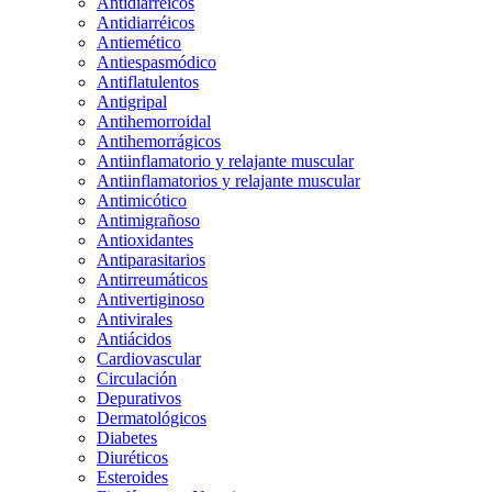
Antidiarreicos
Antidiarréicos
Antiemético
Antiespasmódico
Antiflatulentos
Antigripal
Antihemorroidal
Antihemorrágicos
Antiinflamatorio y relajante muscular
Antiinflamatorios y relajante muscular
Antimicótico
Antimigrañoso
Antioxidantes
Antiparasitarios
Antirreumáticos
Antivertiginoso
Antivirales
Antiácidos
Cardiovascular
Circulación
Depurativos
Dermatológicos
Diabetes
Diuréticos
Esteroides