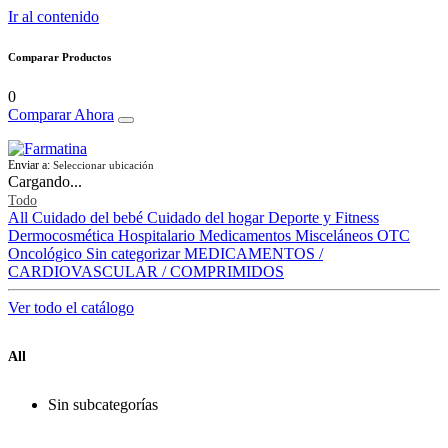
Ir al contenido
Comparar Productos
0
Comparar Ahora
Enviar a:
Seleccionar ubicación
Cargando...
Todo
All
Cuidado del bebé
Cuidado del hogar
Deporte y Fitness
Dermocosmética
Hospitalario
Medicamentos
Misceláneos
OTC
Oncológico
Sin categorizar
MEDICAMENTOS /
CARDIOVASCULAR / COMPRIMIDOS
Ver todo el catálogo
All
Sin subcategorías