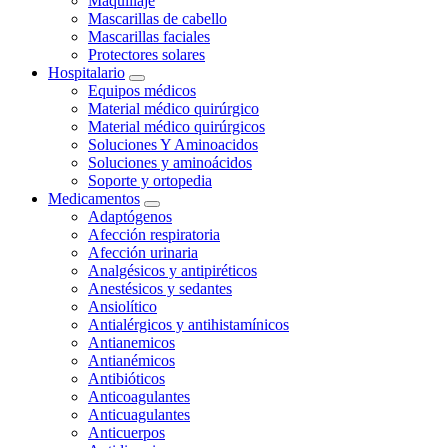
Maquillaje
Mascarillas de cabello
Mascarillas faciales
Protectores solares
Hospitalario
Equipos médicos
Material médico quirúrgico
Material médico quirúrgicos
Soluciones Y Aminoacidos
Soluciones y aminoácidos
Soporte y ortopedia
Medicamentos
Adaptógenos
Afección respiratoria
Afección urinaria
Analgésicos y antipiréticos
Anestésicos y sedantes
Ansiolítico
Antialérgicos y antihistamínicos
Antianemicos
Antianémicos
Antibióticos
Anticoagulantes
Anticuagulantes
Anticuerpos