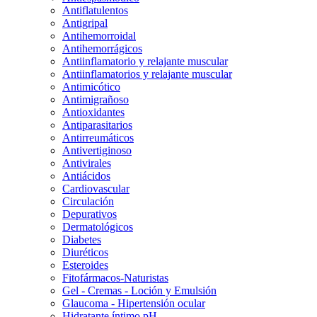
Antiflatulentos
Antigripal
Antihemorroidal
Antihemorrágicos
Antiinflamatorio y relajante muscular
Antiinflamatorios y relajante muscular
Antimicótico
Antimigrañoso
Antioxidantes
Antiparasitarios
Antirreumáticos
Antivertiginoso
Antivirales
Antiácidos
Cardiovascular
Circulación
Depurativos
Dermatológicos
Diabetes
Diuréticos
Esteroides
Fitofármacos-Naturistas
Gel - Cremas - Loción y Emulsión
Glaucoma - Hipertensión ocular
Hidratante íntimo pH