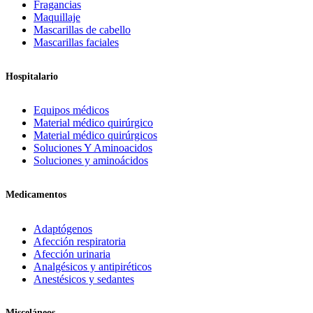
Fragancias
Maquillaje
Mascarillas de cabello
Mascarillas faciales
Hospitalario
Equipos médicos
Material médico quirúrgico
Material médico quirúrgicos
Soluciones Y Aminoacidos
Soluciones y aminoácidos
Medicamentos
Adaptógenos
Afección respiratoria
Afección urinaria
Analgésicos y antipiréticos
Anestésicos y sedantes
Misceláneos