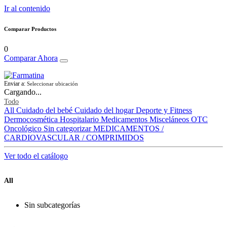
Ir al contenido
Comparar Productos
0
Comparar Ahora
Enviar a:
Seleccionar ubicación
Cargando...
Todo
All
Cuidado del bebé
Cuidado del hogar
Deporte y Fitness
Dermocosmética
Hospitalario
Medicamentos
Misceláneos
OTC
Oncológico
Sin categorizar
MEDICAMENTOS /
CARDIOVASCULAR / COMPRIMIDOS
Ver todo el catálogo
All
Sin subcategorías