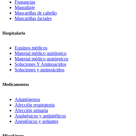
Fragancias
Maquillaje
Mascarillas de cabello
Mascarillas faciales
Hospitalario
Equipos médicos
Material médico quirúrgico
Material médico quirúrgicos
Soluciones Y Aminoacidos
Soluciones y aminoácidos
Medicamentos
Adaptógenos
Afección respiratoria
Afección urinaria
Analgésicos y antipiréticos
Anestésicos y sedantes
Misceláneos