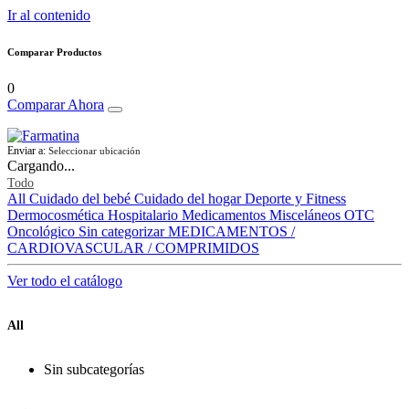
Ir al contenido
Comparar Productos
0
Comparar Ahora
Enviar a:
Seleccionar ubicación
Cargando...
Todo
All
Cuidado del bebé
Cuidado del hogar
Deporte y Fitness
Dermocosmética
Hospitalario
Medicamentos
Misceláneos
OTC
Oncológico
Sin categorizar
MEDICAMENTOS /
CARDIOVASCULAR / COMPRIMIDOS
Ver todo el catálogo
All
Sin subcategorías