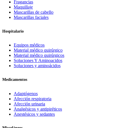
Fragancias
Maquillaje
Mascarillas de cabello
Mascarillas faciales
Hospitalario
Equipos médicos
Material médico quirúrgico
Material médico quirúrgicos
Soluciones Y Aminoacidos
Soluciones y aminoácidos
Medicamentos
Adaptógenos
Afección respiratoria
Afección urinaria
Analgésicos y antipiréticos
Anestésicos y sedantes
Misceláneos