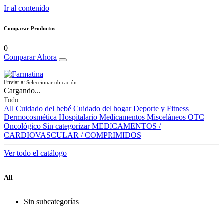
Ir al contenido
Comparar Productos
0
Comparar Ahora
Enviar a:
Seleccionar ubicación
Cargando...
Todo
All
Cuidado del bebé
Cuidado del hogar
Deporte y Fitness
Dermocosmética
Hospitalario
Medicamentos
Misceláneos
OTC
Oncológico
Sin categorizar
MEDICAMENTOS /
CARDIOVASCULAR / COMPRIMIDOS
Ver todo el catálogo
All
Sin subcategorías