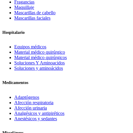
Fragancias
Maquillaje
Mascarillas de cabello
Mascarillas faciales
Hospitalario
Equipos médicos
Material médico quirúrgico
Material médico quirúrgicos
Soluciones Y Aminoacidos
Soluciones y aminoácidos
Medicamentos
Adaptógenos
Afección respiratoria
Afección urinaria
Analgésicos y antipiréticos
Anestésicos y sedantes
Misceláneos