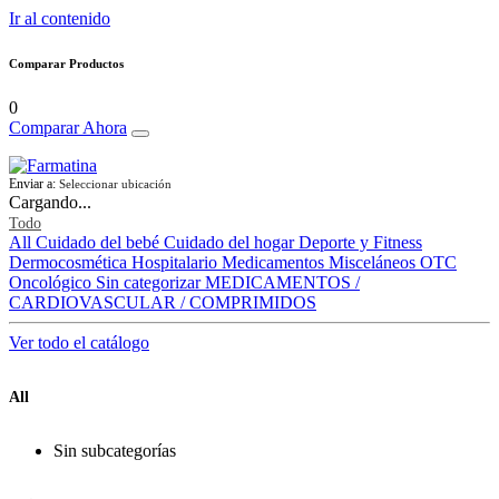
Ir al contenido
Comparar Productos
0
Comparar Ahora
Enviar a:
Seleccionar ubicación
Cargando...
Todo
All
Cuidado del bebé
Cuidado del hogar
Deporte y Fitness
Dermocosmética
Hospitalario
Medicamentos
Misceláneos
OTC
Oncológico
Sin categorizar
MEDICAMENTOS /
CARDIOVASCULAR / COMPRIMIDOS
Ver todo el catálogo
All
Sin subcategorías