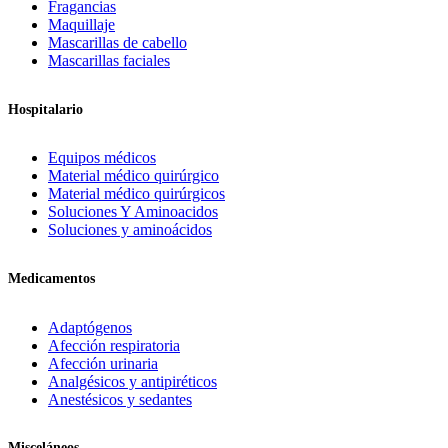
Fragancias
Maquillaje
Mascarillas de cabello
Mascarillas faciales
Hospitalario
Equipos médicos
Material médico quirúrgico
Material médico quirúrgicos
Soluciones Y Aminoacidos
Soluciones y aminoácidos
Medicamentos
Adaptógenos
Afección respiratoria
Afección urinaria
Analgésicos y antipiréticos
Anestésicos y sedantes
Misceláneos