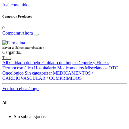
Ir al contenido
Comparar Productos
0
Comparar Ahora
Enviar a:
Seleccionar ubicación
Cargando...
Todo
All
Cuidado del bebé
Cuidado del hogar
Deporte y Fitness
Dermocosmética
Hospitalario
Medicamentos
Misceláneos
OTC
Oncológico
Sin categorizar
MEDICAMENTOS /
CARDIOVASCULAR / COMPRIMIDOS
Ver todo el catálogo
All
Sin subcategorías