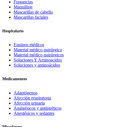
Fragancias
Maquillaje
Mascarillas de cabello
Mascarillas faciales
Hospitalario
Equipos médicos
Material médico quirúrgico
Material médico quirúrgicos
Soluciones Y Aminoacidos
Soluciones y aminoácidos
Medicamentos
Adaptógenos
Afección respiratoria
Afección urinaria
Analgésicos y antipiréticos
Anestésicos y sedantes
Misceláneos