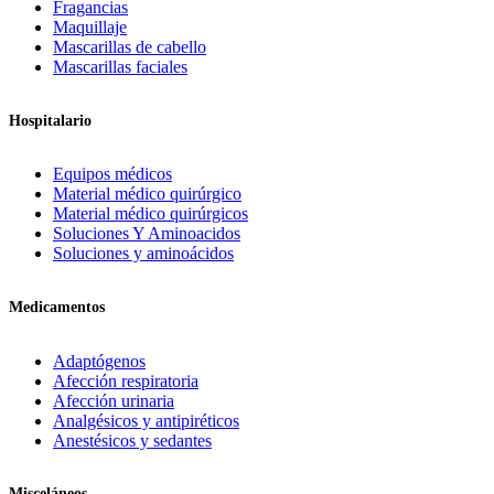
Fragancias
Maquillaje
Mascarillas de cabello
Mascarillas faciales
Hospitalario
Equipos médicos
Material médico quirúrgico
Material médico quirúrgicos
Soluciones Y Aminoacidos
Soluciones y aminoácidos
Medicamentos
Adaptógenos
Afección respiratoria
Afección urinaria
Analgésicos y antipiréticos
Anestésicos y sedantes
Misceláneos