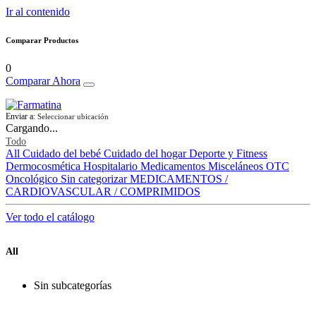
Ir al contenido
Comparar Productos
0
Comparar Ahora
Enviar a:
Seleccionar ubicación
Cargando...
Todo
All
Cuidado del bebé
Cuidado del hogar
Deporte y Fitness
Dermocosmética
Hospitalario
Medicamentos
Misceláneos
OTC
Oncológico
Sin categorizar
MEDICAMENTOS /
CARDIOVASCULAR / COMPRIMIDOS
Ver todo el catálogo
All
Sin subcategorías