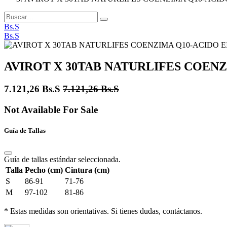
Bs.S
Bs.S
AVIROT X 30TAB NATURLIFES COEN
7.121,26
Bs.S
7.121,26
Bs.S
Not Available For Sale
Guía de Tallas
Guía de tallas estándar seleccionada.
Talla
Pecho (cm)
Cintura (cm)
S
86-91
71-76
M
97-102
81-86
* Estas medidas son orientativas. Si tienes dudas, contáctanos.