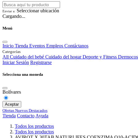
Seleccionar ubicación
Enviar a:
Cargando...
Menú
Inicio
Tienda
Eventos
Empleos
Contáctanos
Categorías
All
Cuidado del bebé
Cuidado del hogar
Deporte y Fitness
Dermocos
Iniciar Sesión
Registrarse
Selecciona una moneda
Bolívares
Aceptar
Ofertas
Nuevos
Destacados
Tienda
Contacto
Ayuda
Todos los productos
Todos los productos
AVIROT X 30TAB NATURLIFES COENZIMA Q10-AC