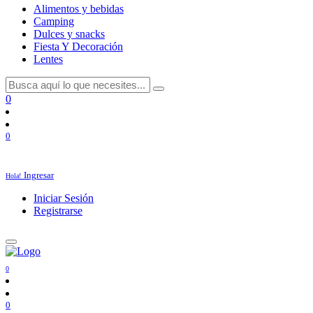
Alimentos y bebidas
Camping
Dulces y snacks
Fiesta Y Decoración
Lentes
0
0
Ingresar
Hola!
Iniciar Sesión
Registrarse
0
0