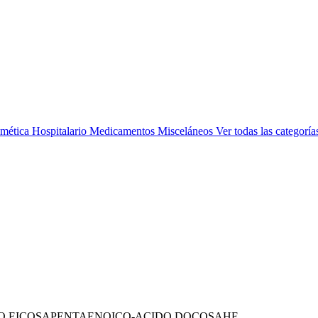
mética
Hospitalario
Medicamentos
Misceláneos
Ver todas las categoría
IDO EICOSAPENTAENOICO-ACIDO DOCOSAHE