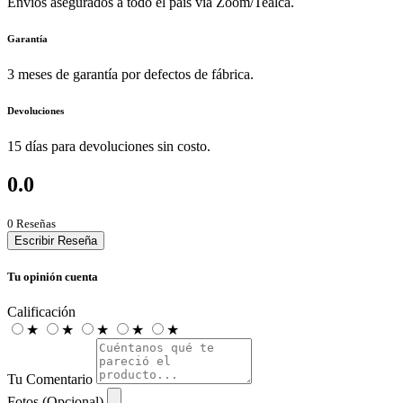
Envíos asegurados a todo el país vía Zoom/Tealca.
Garantía
3 meses de garantía por defectos de fábrica.
Devoluciones
15 días para devoluciones sin costo.
0.0
0 Reseñas
Escribir Reseña
Tu opinión cuenta
Calificación
★
★
★
★
★
Tu Comentario
Fotos (Opcional)