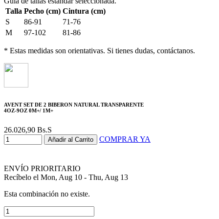
Guía de tallas estándar seleccionada.
Talla
Pecho (cm)
Cintura (cm)
S
86-91
71-76
M
97-102
81-86
* Estas medidas son orientativas. Si tienes dudas, contáctanos.
AVENT SET DE 2 BIBERON NATURAL TRANSPARENTE
4OZ-9OZ 0M+/ 1M+
26.026,90
Bs.S
COMPRAR YA
Añadir al Carrito
ENVÍO PRIORITARIO
Recíbelo el Mon, Aug 10 - Thu, Aug 13
Esta combinación no existe.