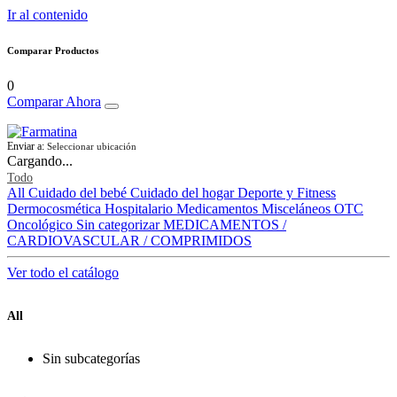
Ir al contenido
Comparar Productos
0
Comparar Ahora
Enviar a:
Seleccionar ubicación
Cargando...
Todo
All
Cuidado del bebé
Cuidado del hogar
Deporte y Fitness
Dermocosmética
Hospitalario
Medicamentos
Misceláneos
OTC
Oncológico
Sin categorizar
MEDICAMENTOS /
CARDIOVASCULAR / COMPRIMIDOS
Ver todo el catálogo
All
Sin subcategorías