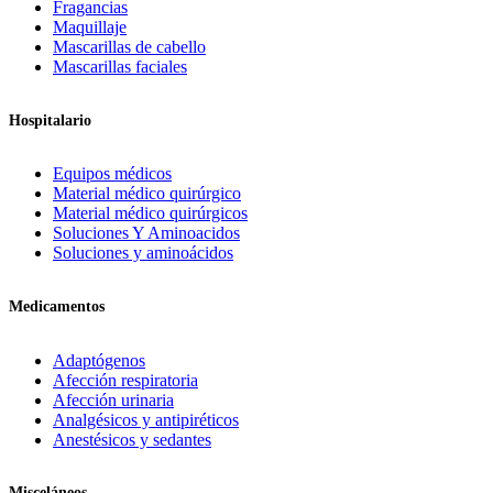
Fragancias
Maquillaje
Mascarillas de cabello
Mascarillas faciales
Hospitalario
Equipos médicos
Material médico quirúrgico
Material médico quirúrgicos
Soluciones Y Aminoacidos
Soluciones y aminoácidos
Medicamentos
Adaptógenos
Afección respiratoria
Afección urinaria
Analgésicos y antipiréticos
Anestésicos y sedantes
Misceláneos