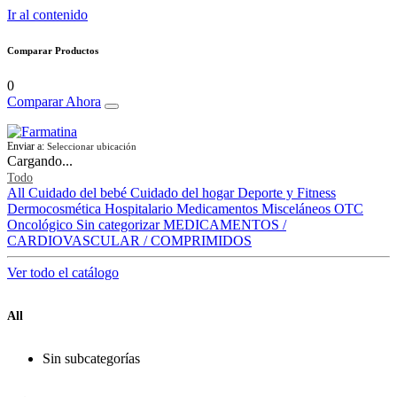
Ir al contenido
Comparar Productos
0
Comparar Ahora
Enviar a:
Seleccionar ubicación
Cargando...
Todo
All
Cuidado del bebé
Cuidado del hogar
Deporte y Fitness
Dermocosmética
Hospitalario
Medicamentos
Misceláneos
OTC
Oncológico
Sin categorizar
MEDICAMENTOS /
CARDIOVASCULAR / COMPRIMIDOS
Ver todo el catálogo
All
Sin subcategorías