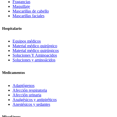
Fragancias
Maquillaje
Mascarillas de cabello
Mascarillas faciales
Hospitalario
Equipos médicos
Material médico quirúrgico
Material médico quirúrgicos
Soluciones Y Aminoacidos
Soluciones y aminoácidos
Medicamentos
Adaptógenos
Afección respiratoria
Afección urinaria
Analgésicos y antipiréticos
Anestésicos y sedantes
Misceláneos