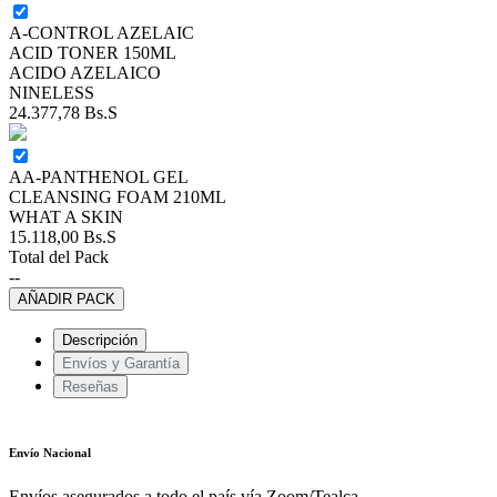
A-CONTROL AZELAIC
ACID TONER 150ML
ACIDO AZELAICO
NINELESS
24.377,78
Bs.S
AA-PANTHENOL GEL
CLEANSING FOAM 210ML
WHAT A SKIN
15.118,00
Bs.S
Total del Pack
--
AÑADIR PACK
Descripción
Envíos y Garantía
Reseñas
Envío Nacional
Envíos asegurados a todo el país vía Zoom/Tealca.