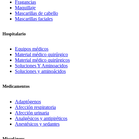
Fragancias
Maquillaje
Mascarillas de cabello
Mascarillas faciales
Hospitalario
Equipos médicos
Material médico quirúrgico
Material médico quirúrgicos
Soluciones Y Aminoacidos
Soluciones y aminoácidos
Medicamentos
Adaptógenos
Afección respiratoria
Afección urinaria
Analgésicos y antipiréticos
Anestésicos y sedantes
Misceláneos