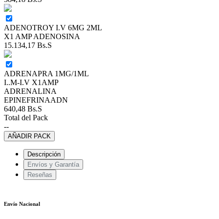
ADENOTROY I.V 6MG 2ML
X1 AMP ADENOSINA
15.134,17
Bs.S
ADRENAPRA 1MG/1ML
I..M-I.V X1AMP
ADRENALINA
EPINEFRINAADN
640,48
Bs.S
Total del Pack
--
AÑADIR PACK
Descripción
Envíos y Garantía
Reseñas
Envío Nacional