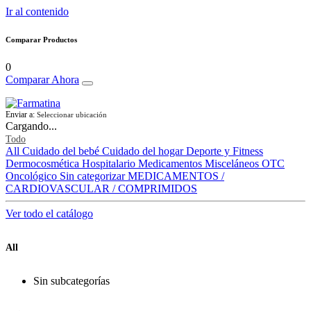
Ir al contenido
Comparar Productos
0
Comparar Ahora
Enviar a:
Seleccionar ubicación
Cargando...
Todo
All
Cuidado del bebé
Cuidado del hogar
Deporte y Fitness
Dermocosmética
Hospitalario
Medicamentos
Misceláneos
OTC
Oncológico
Sin categorizar
MEDICAMENTOS /
CARDIOVASCULAR / COMPRIMIDOS
Ver todo el catálogo
All
Sin subcategorías