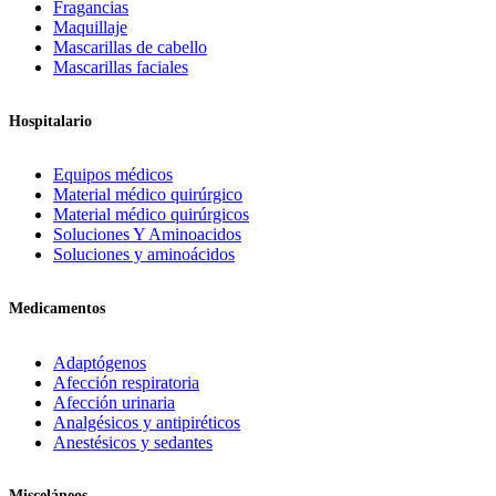
Fragancias
Maquillaje
Mascarillas de cabello
Mascarillas faciales
Hospitalario
Equipos médicos
Material médico quirúrgico
Material médico quirúrgicos
Soluciones Y Aminoacidos
Soluciones y aminoácidos
Medicamentos
Adaptógenos
Afección respiratoria
Afección urinaria
Analgésicos y antipiréticos
Anestésicos y sedantes
Misceláneos