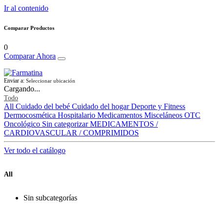
Ir al contenido
Comparar Productos
0
Comparar Ahora
Enviar a:
Seleccionar ubicación
Cargando...
Todo
All
Cuidado del bebé
Cuidado del hogar
Deporte y Fitness
Dermocosmética
Hospitalario
Medicamentos
Misceláneos
OTC
Oncológico
Sin categorizar
MEDICAMENTOS /
CARDIOVASCULAR / COMPRIMIDOS
Ver todo el catálogo
All
Sin subcategorías