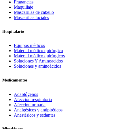
Fragancias
Maquillaje
Mascarillas de cabello
Mascarillas faciales
Hospitalario
Equipos médicos
Material médico quirúrgico
Material médico quirúrgicos
Soluciones Y Aminoacidos
Soluciones y aminoácidos
Medicamentos
Adaptógenos
Afección respiratoria
Afección urinaria
Analgésicos y antipiréticos
Anestésicos y sedantes
Misceláneos