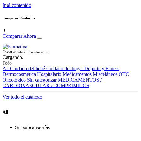
Ir al contenido
Comparar Productos
0
Comparar Ahora
Enviar a:
Seleccionar ubicación
Cargando...
Todo
All
Cuidado del bebé
Cuidado del hogar
Deporte y Fitness
Dermocosmética
Hospitalario
Medicamentos
Misceláneos
OTC
Oncológico
Sin categorizar
MEDICAMENTOS /
CARDIOVASCULAR / COMPRIMIDOS
Ver todo el catálogo
All
Sin subcategorías