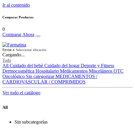
Ir al contenido
Comparar Productos
0
Comparar Ahora
Enviar a:
Seleccionar ubicación
Cargando...
Todo
All
Cuidado del bebé
Cuidado del hogar
Deporte y Fitness
Dermocosmética
Hospitalario
Medicamentos
Misceláneos
OTC
Oncológico
Sin categorizar
MEDICAMENTOS /
CARDIOVASCULAR / COMPRIMIDOS
Ver todo el catálogo
All
Sin subcategorías