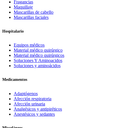
Fragancias
Maquillaje
Mascarillas de cabello
Mascarillas faciales
Hospitalario
Equipos médicos
Material médico quirúrgico
Material médico quirúrgicos
Soluciones Y Aminoacidos
Soluciones y aminoácidos
Medicamentos
Adaptógenos
Afección respiratoria
Afección urinaria
Analgésicos y antipiréticos
Anestésicos y sedantes
Misceláneos