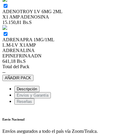
ADENOTROY I.V 6MG 2ML
X1 AMP ADENOSINA
15.150,81
Bs.S
ADRENAPRA 1MG/1ML
I..M-I.V X1AMP
ADRENALINA
EPINEFRINAADN
641,18
Bs.S
Total del Pack
--
AÑADIR PACK
Descripción
Envíos y Garantía
Reseñas
Envío Nacional
Envíos asegurados a todo el país vía Zoom/Tealca.