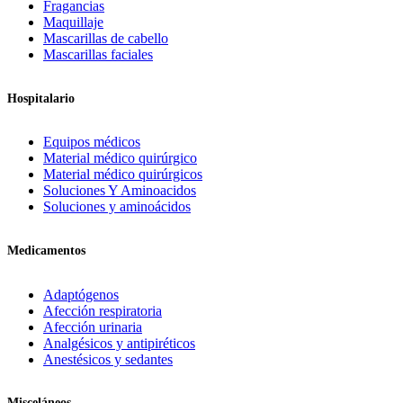
Fragancias
Maquillaje
Mascarillas de cabello
Mascarillas faciales
Hospitalario
Equipos médicos
Material médico quirúrgico
Material médico quirúrgicos
Soluciones Y Aminoacidos
Soluciones y aminoácidos
Medicamentos
Adaptógenos
Afección respiratoria
Afección urinaria
Analgésicos y antipiréticos
Anestésicos y sedantes
Misceláneos