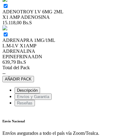
ADENOTROY I.V 6MG 2ML
X1 AMP ADENOSINA
15.118,00
Bs.S
ADRENAPRA 1MG/1ML
I..M-I.V X1AMP
ADRENALINA
EPINEFRINAADN
639,79
Bs.S
Total del Pack
--
AÑADIR PACK
Descripción
Envíos y Garantía
Reseñas
Envío Nacional
Envíos asegurados a todo el país vía Zoom/Tealca.