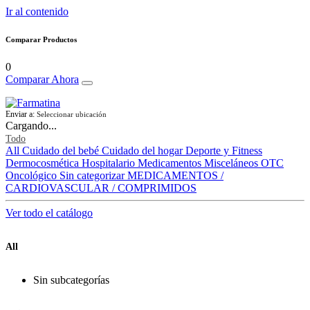
Ir al contenido
Comparar Productos
0
Comparar Ahora
Enviar a:
Seleccionar ubicación
Cargando...
Todo
All
Cuidado del bebé
Cuidado del hogar
Deporte y Fitness
Dermocosmética
Hospitalario
Medicamentos
Misceláneos
OTC
Oncológico
Sin categorizar
MEDICAMENTOS /
CARDIOVASCULAR / COMPRIMIDOS
Ver todo el catálogo
All
Sin subcategorías