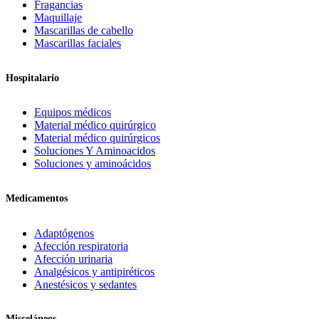
Fragancias
Maquillaje
Mascarillas de cabello
Mascarillas faciales
Hospitalario
Equipos médicos
Material médico quirúrgico
Material médico quirúrgicos
Soluciones Y Aminoacidos
Soluciones y aminoácidos
Medicamentos
Adaptógenos
Afección respiratoria
Afección urinaria
Analgésicos y antipiréticos
Anestésicos y sedantes
Misceláneos