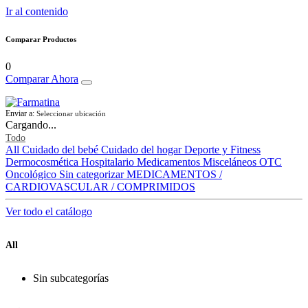
Ir al contenido
Comparar Productos
0
Comparar Ahora
Enviar a:
Seleccionar ubicación
Cargando...
Todo
All
Cuidado del bebé
Cuidado del hogar
Deporte y Fitness
Dermocosmética
Hospitalario
Medicamentos
Misceláneos
OTC
Oncológico
Sin categorizar
MEDICAMENTOS /
CARDIOVASCULAR / COMPRIMIDOS
Ver todo el catálogo
All
Sin subcategorías