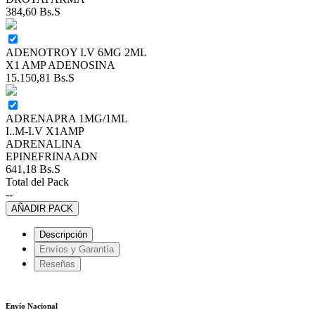
384,60
Bs.S
ADENOTROY I.V 6MG 2ML
X1 AMP ADENOSINA
15.150,81
Bs.S
ADRENAPRA 1MG/1ML
I..M-I.V X1AMP
ADRENALINA
EPINEFRINAADN
641,18
Bs.S
Total del Pack
--
AÑADIR PACK
Descripción
Envíos y Garantía
Reseñas
Envío Nacional