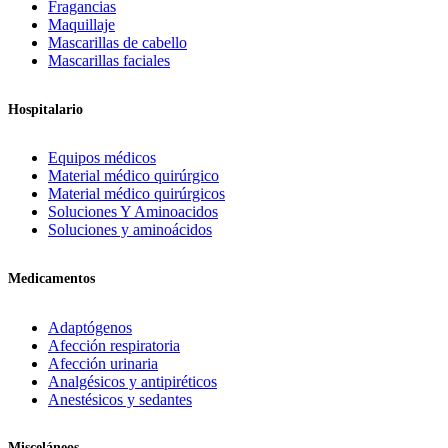
Fragancias
Maquillaje
Mascarillas de cabello
Mascarillas faciales
Hospitalario
Equipos médicos
Material médico quirúrgico
Material médico quirúrgicos
Soluciones Y Aminoacidos
Soluciones y aminoácidos
Medicamentos
Adaptógenos
Afección respiratoria
Afección urinaria
Analgésicos y antipiréticos
Anestésicos y sedantes
Misceláneos