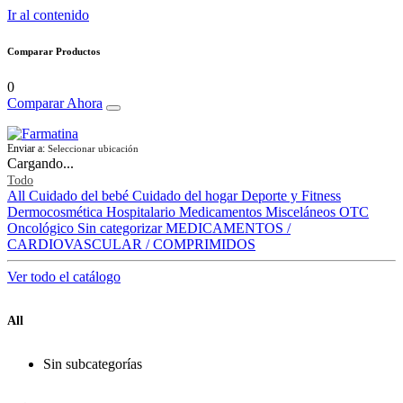
Ir al contenido
Comparar Productos
0
Comparar Ahora
Enviar a:
Seleccionar ubicación
Cargando...
Todo
All
Cuidado del bebé
Cuidado del hogar
Deporte y Fitness
Dermocosmética
Hospitalario
Medicamentos
Misceláneos
OTC
Oncológico
Sin categorizar
MEDICAMENTOS /
CARDIOVASCULAR / COMPRIMIDOS
Ver todo el catálogo
All
Sin subcategorías