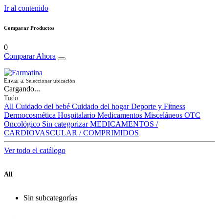
Ir al contenido
Comparar Productos
0
Comparar Ahora
Enviar a:
Seleccionar ubicación
Cargando...
Todo
All
Cuidado del bebé
Cuidado del hogar
Deporte y Fitness
Dermocosmética
Hospitalario
Medicamentos
Misceláneos
OTC
Oncológico
Sin categorizar
MEDICAMENTOS /
CARDIOVASCULAR / COMPRIMIDOS
Ver todo el catálogo
All
Sin subcategorías