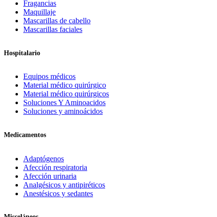
Fragancias
Maquillaje
Mascarillas de cabello
Mascarillas faciales
Hospitalario
Equipos médicos
Material médico quirúrgico
Material médico quirúrgicos
Soluciones Y Aminoacidos
Soluciones y aminoácidos
Medicamentos
Adaptógenos
Afección respiratoria
Afección urinaria
Analgésicos y antipiréticos
Anestésicos y sedantes
Misceláneos