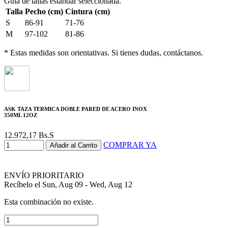
Guía de tallas estándar seleccionada.
Talla
Pecho (cm)
Cintura (cm)
S
86-91
71-76
M
97-102
81-86
* Estas medidas son orientativas. Si tienes dudas, contáctanos.
ASK TAZA TERMICA DOBLE PARED DE ACERO INOX
350ML 12OZ
12.972,17
Bs.S
COMPRAR YA
Añadir al Carrito
ENVÍO PRIORITARIO
Recíbelo el Sun, Aug 09 - Wed, Aug 12
Esta combinación no existe.