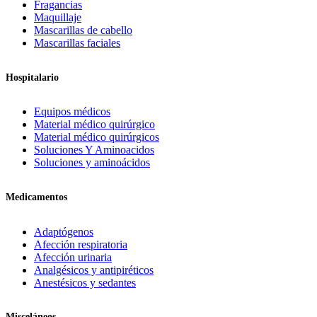
Fragancias
Maquillaje
Mascarillas de cabello
Mascarillas faciales
Hospitalario
Equipos médicos
Material médico quirúrgico
Material médico quirúrgicos
Soluciones Y Aminoacidos
Soluciones y aminoácidos
Medicamentos
Adaptógenos
Afección respiratoria
Afección urinaria
Analgésicos y antipiréticos
Anestésicos y sedantes
Misceláneos