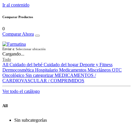
Ir al contenido
Comparar Productos
0
Comparar Ahora
Enviar a:
Seleccionar ubicación
Cargando...
Todo
All
Cuidado del bebé
Cuidado del hogar
Deporte y Fitness
Dermocosmética
Hospitalario
Medicamentos
Misceláneos
OTC
Oncológico
Sin categorizar
MEDICAMENTOS /
CARDIOVASCULAR / COMPRIMIDOS
Ver todo el catálogo
All
Sin subcategorías