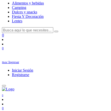
Alimentos y bebidas
Camping
Dulces y snacks
Fiesta Y Decoración
Lentes
0
0
Ingresar
Hola!
Iniciar Sesión
Registrarse
0
0