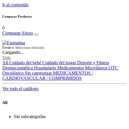
Ir al contenido
Comparar Productos
0
Comparar Ahora
Enviar a:
Seleccionar ubicación
Cargando...
Todo
All
Cuidado del bebé
Cuidado del hogar
Deporte y Fitness
Dermocosmética
Hospitalario
Medicamentos
Misceláneos
OTC
Oncológico
Sin categorizar
MEDICAMENTOS /
CARDIOVASCULAR / COMPRIMIDOS
Ver todo el catálogo
All
Sin subcategorías