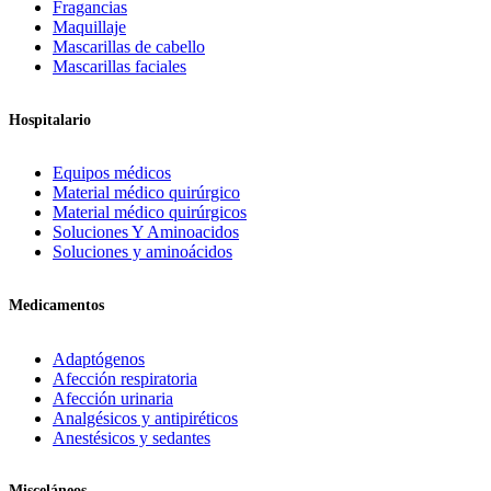
Fragancias
Maquillaje
Mascarillas de cabello
Mascarillas faciales
Hospitalario
Equipos médicos
Material médico quirúrgico
Material médico quirúrgicos
Soluciones Y Aminoacidos
Soluciones y aminoácidos
Medicamentos
Adaptógenos
Afección respiratoria
Afección urinaria
Analgésicos y antipiréticos
Anestésicos y sedantes
Misceláneos