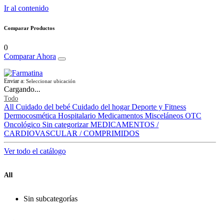
Ir al contenido
Comparar Productos
0
Comparar Ahora
Enviar a:
Seleccionar ubicación
Cargando...
Todo
All
Cuidado del bebé
Cuidado del hogar
Deporte y Fitness
Dermocosmética
Hospitalario
Medicamentos
Misceláneos
OTC
Oncológico
Sin categorizar
MEDICAMENTOS /
CARDIOVASCULAR / COMPRIMIDOS
Ver todo el catálogo
All
Sin subcategorías