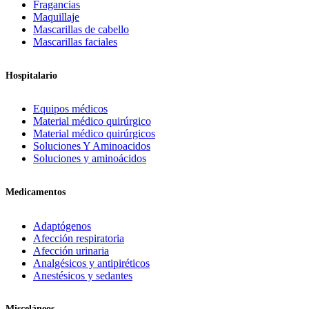
Fragancias
Maquillaje
Mascarillas de cabello
Mascarillas faciales
Hospitalario
Equipos médicos
Material médico quirúrgico
Material médico quirúrgicos
Soluciones Y Aminoacidos
Soluciones y aminoácidos
Medicamentos
Adaptógenos
Afección respiratoria
Afección urinaria
Analgésicos y antipiréticos
Anestésicos y sedantes
Misceláneos