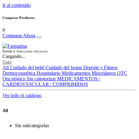
Ir al contenido
Comparar Productos
0
Comparar Ahora
Enviar a:
Seleccionar ubicación
Cargando...
Todo
All
Cuidado del bebé
Cuidado del hogar
Deporte y Fitness
Dermocosmética
Hospitalario
Medicamentos
Misceláneos
OTC
Oncológico
Sin categorizar
MEDICAMENTOS /
CARDIOVASCULAR / COMPRIMIDOS
Ver todo el catálogo
All
Sin subcategorías