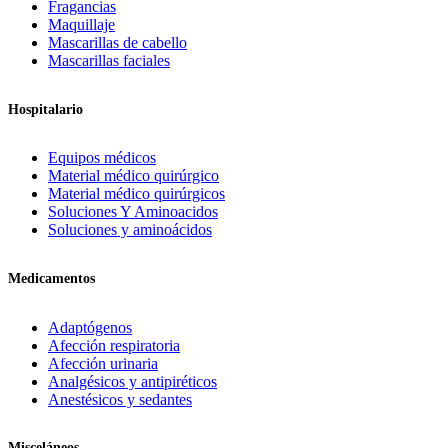
Fragancias
Maquillaje
Mascarillas de cabello
Mascarillas faciales
Hospitalario
Equipos médicos
Material médico quirúrgico
Material médico quirúrgicos
Soluciones Y Aminoacidos
Soluciones y aminoácidos
Medicamentos
Adaptógenos
Afección respiratoria
Afección urinaria
Analgésicos y antipiréticos
Anestésicos y sedantes
Misceláneos