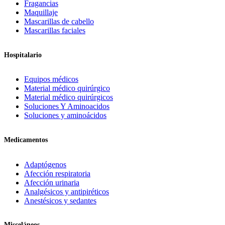
Fragancias
Maquillaje
Mascarillas de cabello
Mascarillas faciales
Hospitalario
Equipos médicos
Material médico quirúrgico
Material médico quirúrgicos
Soluciones Y Aminoacidos
Soluciones y aminoácidos
Medicamentos
Adaptógenos
Afección respiratoria
Afección urinaria
Analgésicos y antipiréticos
Anestésicos y sedantes
Misceláneos