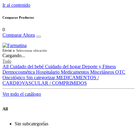
Ir al contenido
Comparar Productos
0
Comparar Ahora
Enviar a:
Seleccionar ubicación
Cargando...
Todo
All
Cuidado del bebé
Cuidado del hogar
Deporte y Fitness
Dermocosmética
Hospitalario
Medicamentos
Misceláneos
OTC
Oncológico
Sin categorizar
MEDICAMENTOS /
CARDIOVASCULAR / COMPRIMIDOS
Ver todo el catálogo
All
Sin subcategorías