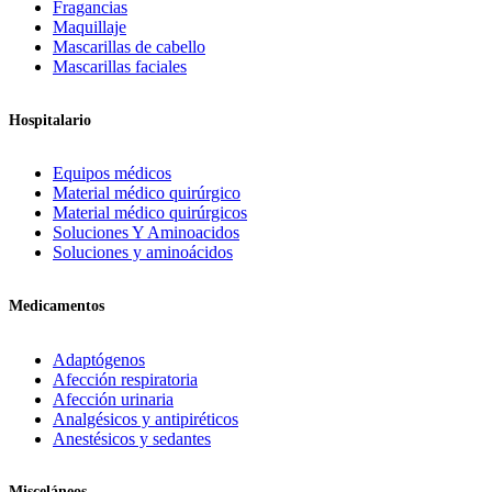
Fragancias
Maquillaje
Mascarillas de cabello
Mascarillas faciales
Hospitalario
Equipos médicos
Material médico quirúrgico
Material médico quirúrgicos
Soluciones Y Aminoacidos
Soluciones y aminoácidos
Medicamentos
Adaptógenos
Afección respiratoria
Afección urinaria
Analgésicos y antipiréticos
Anestésicos y sedantes
Misceláneos