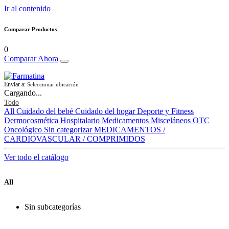
Ir al contenido
Comparar Productos
0
Comparar Ahora
Enviar a:
Seleccionar ubicación
Cargando...
Todo
All
Cuidado del bebé
Cuidado del hogar
Deporte y Fitness
Dermocosmética
Hospitalario
Medicamentos
Misceláneos
OTC
Oncológico
Sin categorizar
MEDICAMENTOS /
CARDIOVASCULAR / COMPRIMIDOS
Ver todo el catálogo
All
Sin subcategorías