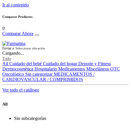
Ir al contenido
Comparar Productos
0
Comparar Ahora
Enviar a:
Seleccionar ubicación
Cargando...
Todo
All
Cuidado del bebé
Cuidado del hogar
Deporte y Fitness
Dermocosmética
Hospitalario
Medicamentos
Misceláneos
OTC
Oncológico
Sin categorizar
MEDICAMENTOS /
CARDIOVASCULAR / COMPRIMIDOS
Ver todo el catálogo
All
Sin subcategorías