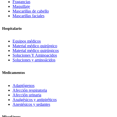
Fragancias
Maquillaje
Mascarillas de cabello
Mascarillas faciales
Hospitalario
Equipos médicos
Material médico quirúrgico
Material médico quirúrgicos
Soluciones Y Aminoacidos
Soluciones y aminoácidos
Medicamentos
Adaptógenos
Afección respiratoria
Afección urinaria
Analgésicos y antipiréticos
Anestésicos y sedantes
Misceláneos