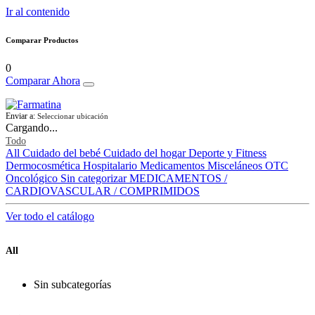
Ir al contenido
Comparar Productos
0
Comparar Ahora
Enviar a:
Seleccionar ubicación
Cargando...
Todo
All
Cuidado del bebé
Cuidado del hogar
Deporte y Fitness
Dermocosmética
Hospitalario
Medicamentos
Misceláneos
OTC
Oncológico
Sin categorizar
MEDICAMENTOS /
CARDIOVASCULAR / COMPRIMIDOS
Ver todo el catálogo
All
Sin subcategorías