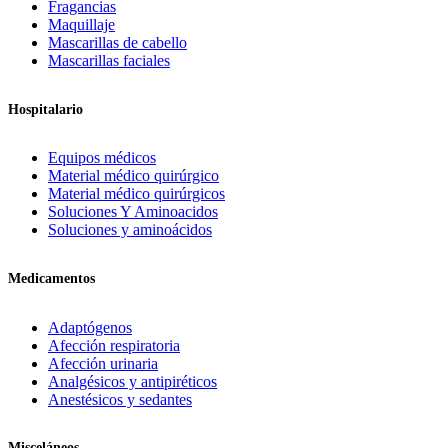
Fragancias
Maquillaje
Mascarillas de cabello
Mascarillas faciales
Hospitalario
Equipos médicos
Material médico quirúrgico
Material médico quirúrgicos
Soluciones Y Aminoacidos
Soluciones y aminoácidos
Medicamentos
Adaptógenos
Afección respiratoria
Afección urinaria
Analgésicos y antipiréticos
Anestésicos y sedantes
Misceláneos