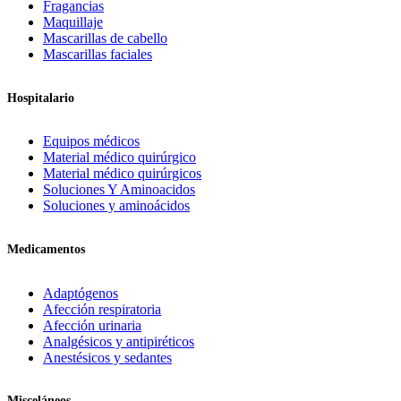
Fragancias
Maquillaje
Mascarillas de cabello
Mascarillas faciales
Hospitalario
Equipos médicos
Material médico quirúrgico
Material médico quirúrgicos
Soluciones Y Aminoacidos
Soluciones y aminoácidos
Medicamentos
Adaptógenos
Afección respiratoria
Afección urinaria
Analgésicos y antipiréticos
Anestésicos y sedantes
Misceláneos