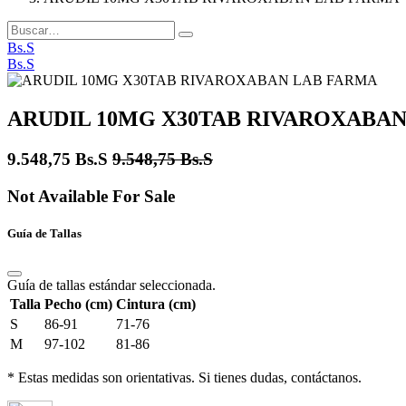
Bs.S
Bs.S
ARUDIL 10MG X30TAB RIVAROXABA
9.548,75
Bs.S
9.548,75
Bs.S
Not Available For Sale
Guía de Tallas
Guía de tallas estándar seleccionada.
Talla
Pecho (cm)
Cintura (cm)
S
86-91
71-76
M
97-102
81-86
* Estas medidas son orientativas. Si tienes dudas, contáctanos.