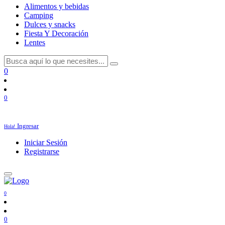
Alimentos y bebidas
Camping
Dulces y snacks
Fiesta Y Decoración
Lentes
0
0
Ingresar
Hola!
Iniciar Sesión
Registrarse
0
0