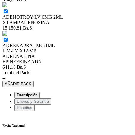
ADENOTROY I.V 6MG 2ML
X1 AMP ADENOSINA
15.150,81
Bs.S
ADRENAPRA 1MG/1ML
I..M-I.V X1AMP
ADRENALINA
EPINEFRINAADN
641,18
Bs.S
Total del Pack
--
AÑADIR PACK
Descripción
Envíos y Garantía
Reseñas
Envío Nacional