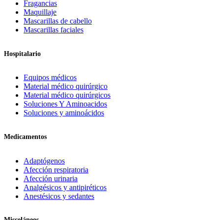
Fragancias
Maquillaje
Mascarillas de cabello
Mascarillas faciales
Hospitalario
Equipos médicos
Material médico quirúrgico
Material médico quirúrgicos
Soluciones Y Aminoacidos
Soluciones y aminoácidos
Medicamentos
Adaptógenos
Afección respiratoria
Afección urinaria
Analgésicos y antipiréticos
Anestésicos y sedantes
Misceláneos