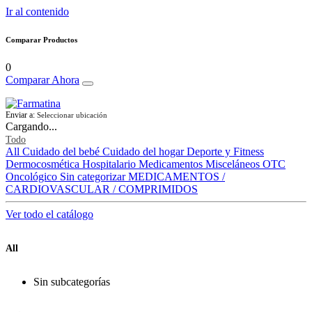
Ir al contenido
Comparar Productos
0
Comparar Ahora
Enviar a:
Seleccionar ubicación
Cargando...
Todo
All
Cuidado del bebé
Cuidado del hogar
Deporte y Fitness
Dermocosmética
Hospitalario
Medicamentos
Misceláneos
OTC
Oncológico
Sin categorizar
MEDICAMENTOS /
CARDIOVASCULAR / COMPRIMIDOS
Ver todo el catálogo
All
Sin subcategorías