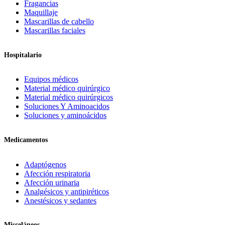
Fragancias
Maquillaje
Mascarillas de cabello
Mascarillas faciales
Hospitalario
Equipos médicos
Material médico quirúrgico
Material médico quirúrgicos
Soluciones Y Aminoacidos
Soluciones y aminoácidos
Medicamentos
Adaptógenos
Afección respiratoria
Afección urinaria
Analgésicos y antipiréticos
Anestésicos y sedantes
Misceláneos