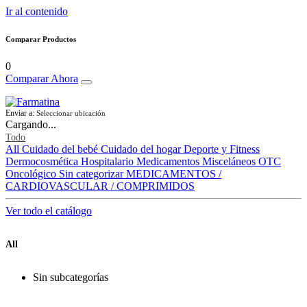
Ir al contenido
Comparar Productos
0
Comparar Ahora
Enviar a:
Seleccionar ubicación
Cargando...
Todo
All
Cuidado del bebé
Cuidado del hogar
Deporte y Fitness
Dermocosmética
Hospitalario
Medicamentos
Misceláneos
OTC
Oncológico
Sin categorizar
MEDICAMENTOS /
CARDIOVASCULAR / COMPRIMIDOS
Ver todo el catálogo
All
Sin subcategorías