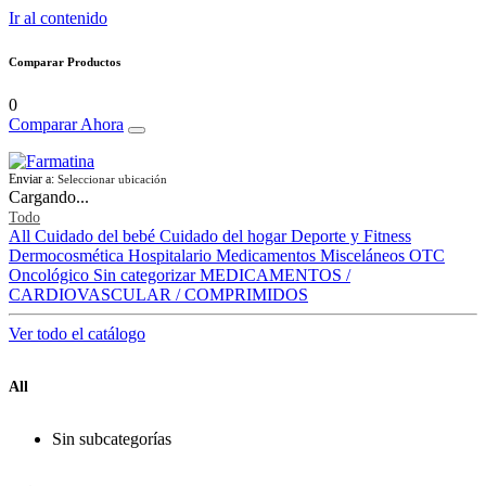
Ir al contenido
Comparar Productos
0
Comparar Ahora
Enviar a:
Seleccionar ubicación
Cargando...
Todo
All
Cuidado del bebé
Cuidado del hogar
Deporte y Fitness
Dermocosmética
Hospitalario
Medicamentos
Misceláneos
OTC
Oncológico
Sin categorizar
MEDICAMENTOS /
CARDIOVASCULAR / COMPRIMIDOS
Ver todo el catálogo
All
Sin subcategorías