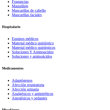
Fragancias
Maquillaje
Mascarillas de cabello
Mascarillas faciales
Hospitalario
Equipos médicos
Material médico quirúrgico
Material médico quirúrgicos
Soluciones Y Aminoacidos
Soluciones y aminoácidos
Medicamentos
Adaptógenos
Afección respiratoria
Afección urinaria
Analgésicos y antipiréticos
Anestésicos y sedantes
Misceláneos