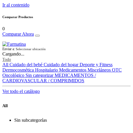
Ir al contenido
Comparar Productos
0
Comparar Ahora
Enviar a:
Seleccionar ubicación
Cargando...
Todo
All
Cuidado del bebé
Cuidado del hogar
Deporte y Fitness
Dermocosmética
Hospitalario
Medicamentos
Misceláneos
OTC
Oncológico
Sin categorizar
MEDICAMENTOS /
CARDIOVASCULAR / COMPRIMIDOS
Ver todo el catálogo
All
Sin subcategorías