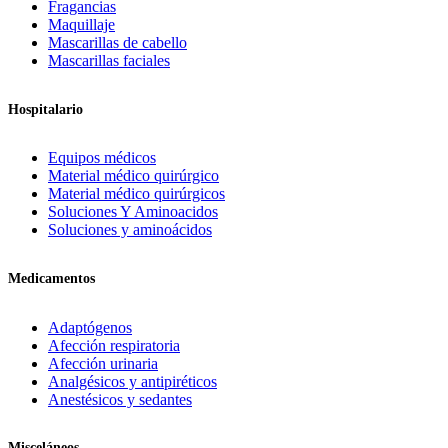
Fragancias
Maquillaje
Mascarillas de cabello
Mascarillas faciales
Hospitalario
Equipos médicos
Material médico quirúrgico
Material médico quirúrgicos
Soluciones Y Aminoacidos
Soluciones y aminoácidos
Medicamentos
Adaptógenos
Afección respiratoria
Afección urinaria
Analgésicos y antipiréticos
Anestésicos y sedantes
Misceláneos